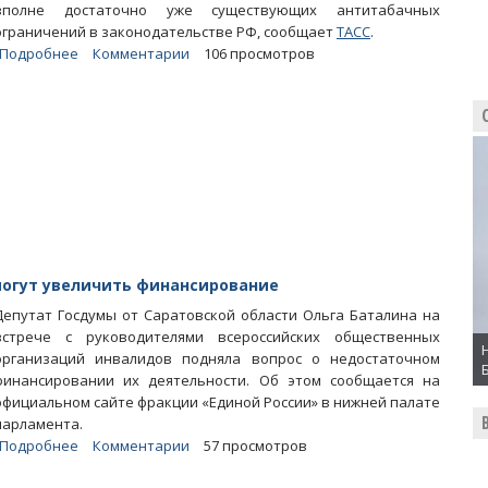
вполне достаточно уже существующих антитабачных
ограничений в законодательстве РФ, сообщает
ТАСС
.
Подробнее
о
Комментарии
106 просмотров
Единороссы
отказались
поддержать
законопроект
Алимовой
о
запрете
снюса
могут увеличить финансирование
Депутат Госдумы от Саратовской области Ольга Баталина на
встрече с руководителями всероссийских общественных
организаций инвалидов подняла вопрос о недостаточном
финансировании их деятельности. Об этом сообщается на
официальном сайте фракции «Единой России» в нижней палате
парламента.
Подробнее
о
Комментарии
57 просмотров
Ольга