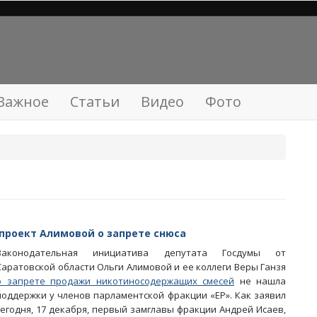
Важное
Статьи
Видео
Фото
проект Алимовой о запрете снюса
Законодательная инициатива депутата Госдумы от
Саратовской области Ольги Алимовой и ее коллеги Веры Ганзя
о запрете продажи никотиносодержащих смесей
не нашла
поддержки у членов парламентской фракции «ЕР». Как заявил
сегодня, 17 декабря, первый замглавы фракции Андрей Исаев,