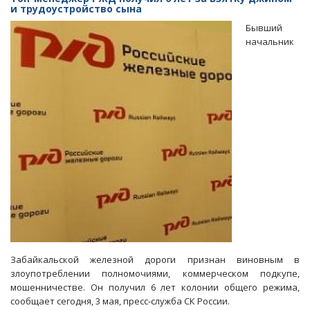
«Роснано»
и трудоустройство сына
добавили
Бывший
еще
начальник
один
эпизод
махинаций
со
средствами
госкомпании
Забайкальской железной дороги признан виновным в
злоупотреблении полномочиями, коммерческом подкупе,
мошенничестве. Он получил 6 лет колонии общего режима,
сообщает сегодня, 3 мая, пресс-служба СК России.