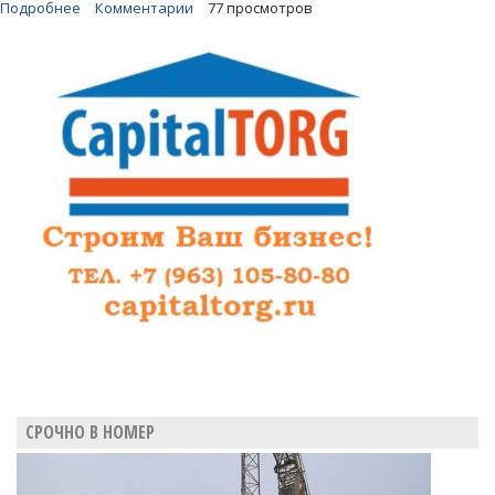
Подробнее
о
Комментарии
77 просмотров
Топ-
менеджер
РЖД
получил
6
лет
за
взятку
джипом
и
трудоустройство
сына
СРОЧНО В НОМЕР