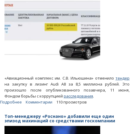
«Авиационный комплекс им. С.В. Ильюшина» отменило
тендер
на закупку в лизинг Audi А8 за 8,5 миллиона рублей. Это
произошло после опубликованного позавчера, 11 июня,
Фондом борьбы с коррупцией
расследования
.
Подробнее
о
Комментарии
110 просмотров
Госкомпания
сына
Топ-менеджеру «Роснано» добавили еще один
Рогозина
эпизод махинаций со средствами госкомпании
«испугалась»
ФБК