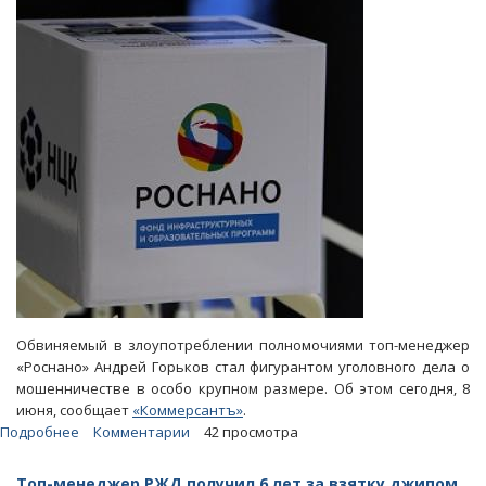
и
отменила
закупку
иномарки
Обвиняемый в злоупотреблении полномочиями топ-менеджер
«Роснано» Андрей Горьков стал фигурантом уголовного дела о
мошенничестве в особо крупном размере. Об этом сегодня, 8
июня, сообщает
«Коммерсантъ»
.
Подробнее
о
Комментарии
42 просмотра
Топ-
менеджеру
Топ-менеджер РЖД получил 6 лет за взятку джипом