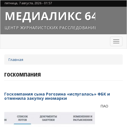
Перейти
пятница, 7 августа, 2026 - 01:57
к
МЕДИАЛИКС 64
основному
содержанию
ЦЕНТР ЖУРНАЛИСТСКИХ РАССЛЕДОВАНИЙ
Toggl
naviga
Вы
Главная
здесь
госкомпания
Госкомпания сына Рогозина «испугалась» ФБК и
отменила закупку иномарки
ПАО