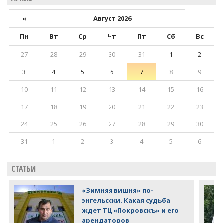
«
Август 2026
Пн
Вт
Ср
Чт
Пт
Сб
Вс
27
28
29
30
31
1
2
3
4
5
6
7
8
9
10
11
12
13
14
15
16
17
18
19
20
21
22
23
24
25
26
27
28
29
30
31
1
2
3
4
5
6
СТАТЬИ
«Зимняя вишня» по-
энгельсски. Какая судьба
ждет ТЦ «Покровскъ» и его
арендаторов