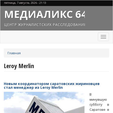
Перейти
пятница, 7 августа, 2026 - 21:13
к
МЕДИАЛИКС 64
основному
содержанию
ЦЕНТР ЖУРНАЛИСТСКИХ РАССЛЕДОВАНИЙ
Toggl
naviga
Вы
Главная
здесь
Leroy Merlin
Новым координатором саратовских жириновцев
стал менеджер из Leroy Merlin
В
минувшую
субботу в
Саратове в