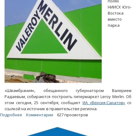
полях
из
НИИСХ Юго-
Leroy
Востока
Merlin
вместо
парка
«Швамбрания», обещанного губернатором Валерием
Радаевым, собираются построить гипермаркет Leroy Merlin. Об
этом сегодня, 25 сентября, сообщает
ИА «Версия-Саратов»
со
ссылкой на источник в правительстве региона.
Подробнее
о
Комментарии
627 просмотров
Вместо
распиаренного
Радаевым