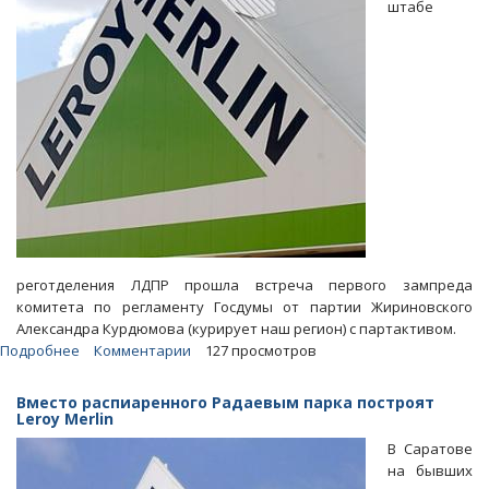
штабе
реготделения ЛДПР прошла встреча первого зампреда
комитета по регламенту Госдумы от партии Жириновского
Александра Курдюмова (курирует наш регион) с партактивом.
Подробнее
о
Комментарии
127 просмотров
Новым
координатором
Вместо распиаренного Радаевым парка построят
саратовских
Leroy Merlin
жириновцев
В Саратове
стал
на бывших
менеджер