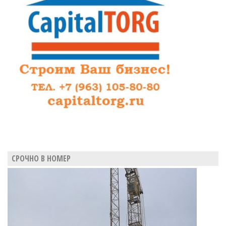
парка
построят
Leroy
Merlin
СРОЧНО В НОМЕР