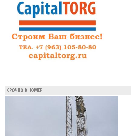
аграрных
проектов
регион
потерял
полмиллиарда
рублей
СРОЧНО В НОМЕР