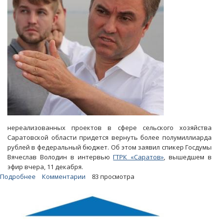
нереализованных проектов в сфере сельского хозяйства
Саратовской области придется вернуть более полумиллиарда
рублей в федеральный бюджет. Об этом заявил спикер Госдумы
Вячеслав Володин в интервью
ГТРК «Саратов»
, вышедшем в
эфир вчера, 11 декабря.
Подробнее
о
Комментарии
83 просмотра
Володин:
Из-
за
нереализованных