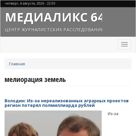
Перейти
четверг, 6 августа, 2026 - 22:03
к
МЕДИАЛИКС 64
основному
содержанию
ЦЕНТР ЖУРНАЛИСТСКИХ РАССЛЕДОВАНИЙ
Toggl
naviga
Вы
Главная
здесь
мелиорация земель
Володин: Из-за нереализованных аграрных проектов
регион потерял полмиллиарда рублей
Из-за