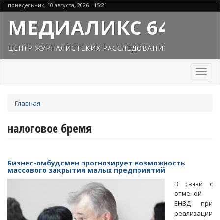
Перейти
понедельник, 10 августа, 2026 - 15:21
к
МЕДИАЛИКС 64
основному
содержанию
ЦЕНТР ЖУРНАЛИСТСКИХ РАССЛЕДОВАНИЙ
Toggl
naviga
Вы
Главная
здесь
налоговое бремя
Бизнес-омбудсмен прогнозирует возможность
массового закрытия малых предприятий
В связи с
отменой
ЕНВД при
реализации