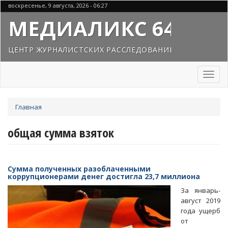
Перейти
воскресенье, 9 августа, 2026 - 06:27
к
МЕДИАЛИКС 64
основному
содержанию
ЦЕНТР ЖУРНАЛИСТСКИХ РАССЛЕДОВАНИЙ
Toggl
naviga
Вы
Главная
здесь
общая сумма взяток
Сумма полученных разоблаченными
коррупционерами денег достигла 23,7 миллиона
За январь-
август 2019
года ущерб
от