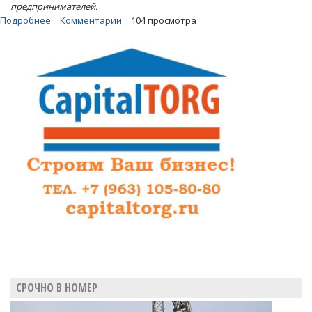
предпринимателей.
Подробнее
о
Комментарии
104 просмотра
Отказ
чиновников
мэрии
выдавать
градпланы
обернулся
делом
о
мошенничестве
СРОЧНО В НОМЕР