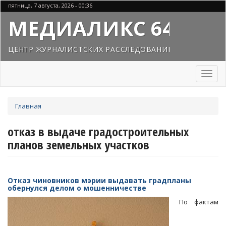
Перейти
пятница, 7 августа, 2026 - 00:36
к
МЕДИАЛИКС 64
основному
содержанию
ЦЕНТР ЖУРНАЛИСТСКИХ РАССЛЕДОВАНИЙ
Toggl
naviga
Вы
Главная
здесь
отказ в выдаче градостроительных
планов земельных участков
Отказ чиновников мэрии выдавать градпланы
обернулся делом о мошенничестве
По фактам