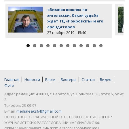
«Зимняя вишня» по-
энгельсски. Какая судьба
ждет ТЦ «Покровскъ» и его
арендаторов
27 ноября 2019 - 15:40
Главная
Новости
Блоги
Блогеры
Статьи
Видео
Фото
Адрес редакции: 410031, г. Саратов, ул. Волжская, 28, этаж 5, офис
2.
Телефон: 23-09-97
E-mail:
medialeaks64@gmail.com
ОБЩЕСТВО С ОГРАНИЧЕННОЙ ОТВЕТСТВЕННОСТЬЮ «ЦЕНТР
ЖУРНАЛИСТСКИХ РАССЛЕДОВАНИЙ «МЕДИАЛИКС 64»
ОГРН 1166451064867 ИНН/КПП 6450094190/645001001