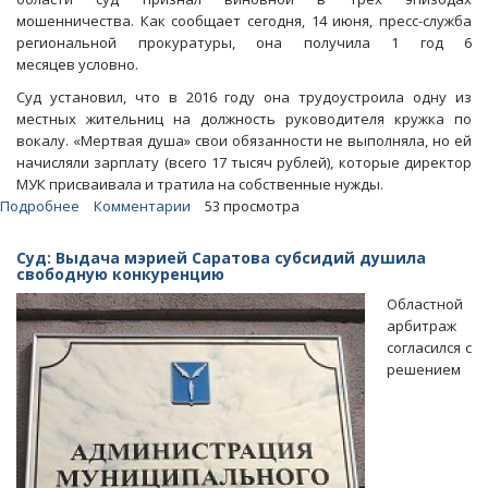
мошенничества. Как сообщает сегодня, 14 июня, пресс-служба
региональной прокуратуры, она получила 1 год 6
месяцев условно.
Суд установил, что в 2016 году она трудоустроила одну из
местных жительниц на должность руководителя кружка по
вокалу. «Мертвая душа» свои обязанности не выполняла, но ей
начисляли зарплату (всего 17 тысяч рублей), которые директор
МУК присваивала и тратила на собственные нужды.
Подробнее
о
Комментарии
53 просмотра
За
трудоустройство
Суд: Выдача мэрией Саратова субсидий душила
трех
свободную конкуренцию
«мертвых
Областной
душ»
арбитраж
директор
согласился с
учреждения
решением
культуры
получила
«условняк»