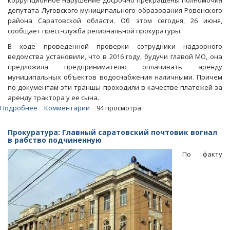
коррупционное нарушение досрочно прекращены полномочия
депутата Луговского муниципального образования Ровенского
района Саратовской области. Об этом сегодня, 26 июня,
сообщает пресс-служба региональной прокуратуры.
В ходе проведенной проверки сотрудники надзорного
ведомства установили, что в 2016 году, будучи главой МО, она
предложила предпринимателю оплачивать аренду
муниципальных объектов водоснабжения наличными. Причем
по документам эти траншы проходили в качестве платежей за
аренду трактора у ее сына.
Подробнее
о
Комментарии
94 просмотра
Депутатов
заставили
Прокуратура: Главный саратовский почтовик вогнал
лишить
в рабство подчиненную
полномочий
По факту
подозреваемую
в
мошенничестве
коллегу