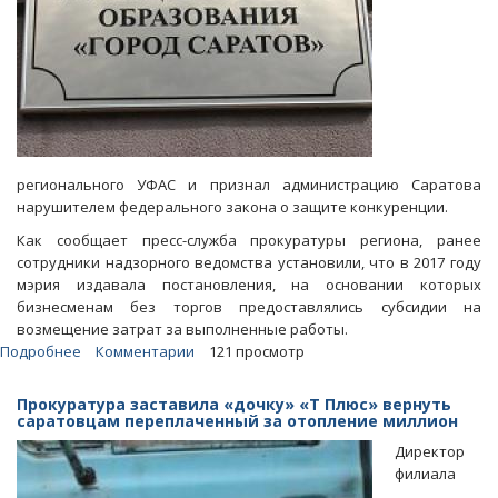
регионального УФАС и признал администрацию Саратова
нарушителем федерального закона о защите конкуренции.
Как сообщает пресс-служба прокуратуры региона, ранее
сотрудники надзорного ведомства установили, что в 2017 году
мэрия издавала постановления, на основании которых
бизнесменам без торгов предоставлялись субсидии на
возмещение затрат за выполненные работы.
Подробнее
о
Комментарии
121 просмотр
Суд:
Выдача
Прокуратура заставила «дочку» «Т Плюс» вернуть
мэрией
саратовцам переплаченный за отопление миллион
Саратова
Директор
субсидий
филиала
душила