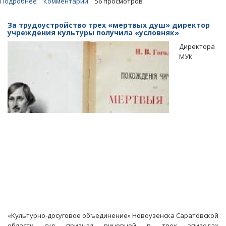
Подробнее
о
Комментарии
56 просмотров
С
начала
За трудоустройство трех «мертвых душ» директор
года
учреждения культуры получила «условняк»
средний
Директора
размер
МУК
взятки
в
регионе
упал
с
191
до
39
тысяч
рублей
«Культурно-досуговое объединение» Новоузенска Саратовской
области суд признал виновной в трех эпизодах