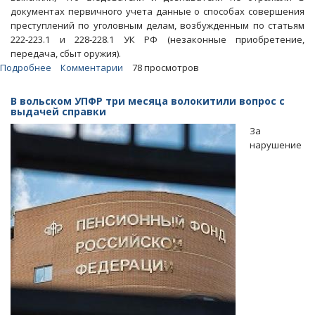
документах первичного учета данные о способах совершения
преступлений по уголовным делам, возбужденным по статьям
222-223.1 и 228-228.1 УК РФ (незаконные приобретение,
передача, сбыт оружия).
Подробнее
о
Комментарии
78 просмотров
После
проверки
В вольском УПФР три месяца волокитили вопрос с
прокуратуры
выдачей справки
33
За
полицейских
нарушение
привлекли
к
дисциплинарной
ответственности