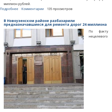
миллион рублей.
Подробнее
о
Комментарии
135 просмотров
Прокуратура
заставила
В Новоузенском районе разбазарили
«дочку»
предназначавшиеся для ремонта дорог 24 миллиона
«Т
По факту
Плюс»
нецелевого
вернуть
саратовцам
переплаченный
за
отопление
миллион