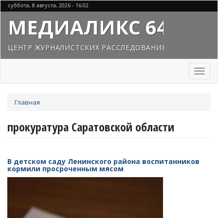
Перейти
суббота, 8 августа, 2026 - 16:02
к
МЕДИАЛИКС 64
основному
содержанию
ЦЕНТР ЖУРНАЛИСТСКИХ РАССЛЕДОВАНИЙ
Toggl
naviga
Вы
Главная
здесь
прокуратура Саратовской области
В детском саду Ленинского района воспитанников
кормили просроченным мясом