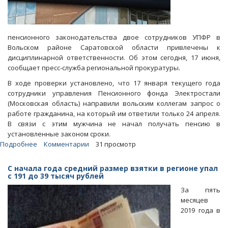
пенсионного законодательства двое сотрудников УПФР в
Вольском районе Саратовской области привлечены к
дисциплинарной ответственности. Об этом сегодня, 17 июня,
сообщает пресс-служба региональной прокуратуры.
В ходе проверки установлено, что 17 января текущего года
сотрудники управления Пенсионного фонда Электростали
(Московская область) направили вольским коллегам запрос о
работе гражданина, на который им ответили только 24 апреля.
В связи с этим мужчина не начал получать пенсию в
установленные законом сроки.
Подробнее
о
Комментарии
31 просмотр
В
вольском
С начала года средний размер взятки в регионе упал
УПФР
с 191 до 39 тысяч рублей
три
За пять
месяца
месяцев
волокитили
2019 года в
вопрос
с