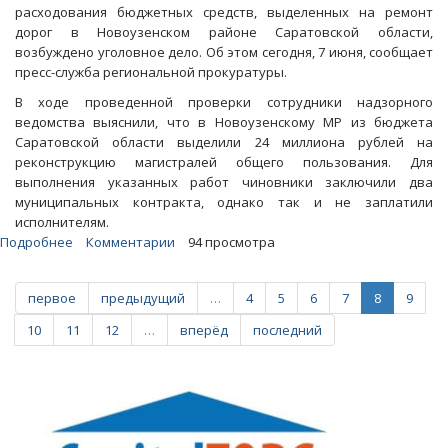
расходования бюджетных средств, выделенных на ремонт
дорог в Новоузенском районе Саратовской области,
возбуждено уголовное дело. Об этом сегодня, 7 июня, сообщает
пресс-служба региональной прокуратуры.
В ходе проведенной проверки сотрудники надзорного
ведомства выяснили, что в Новоузенскому МР из бюджета
Саратовской области выделили 24 миллиона рублей на
реконструкцию магистралей общего пользования. Для
выполнения указанных работ чиновники заключили два
муниципальных контракта, однако так и не заплатили
исполнителям.
Подробнее
о
Комментарии
94 просмотра
В
Новоузенском
первое
предыдущий
…
4
5
6
7
8
9
районе
разбазарили
10
11
12
…
вперёд
последний
предназначавшиеся
для
ремонта
дорог
24
миллиона