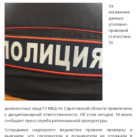
почтовик
За
вогнал
искажение
в
данных
рабство
уголовно-
подчиненную
правовой
статистики
33
должностных лица ГУ МВД по Саратовской области привлечены
к дисциплинарной ответственности. Об этом сегодня, 18 июня,
сообщает пресс-служба региональной прокуратуры.
Сотрудники надзорного ведомства провели проверку и
выяснили, что следователи и дознаватели не отражали в