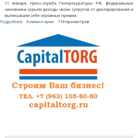
11 января, пресс-служба Генпрокуратуры РФ, федеральные
чиновники скрыли доходы своих супругов от декларирования и
выписывали себе огромные премии.
Подробнее
о
Комментарии
119 просмотров
Сотрудников
управления
Росалкогольрегулирования
по
ПФО
уличили
в
коррупции