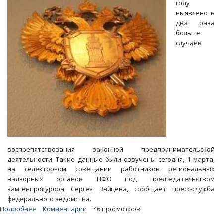
году
обсудили
выявлено в
в
два раза
Генпрокуратуре
больше
случаев
воспрепятствования законной предпринимательской
деятельности. Такие данные были озвучены сегодня, 1 марта,
на селекторном совещании работников региональных
надзорных органов ПФО под председательством
замгенпрокурора Сергея Зайцева, сообщает пресс-служба
федерального ведомства.
Подробнее
о
Комментарии
46 просмотров
В