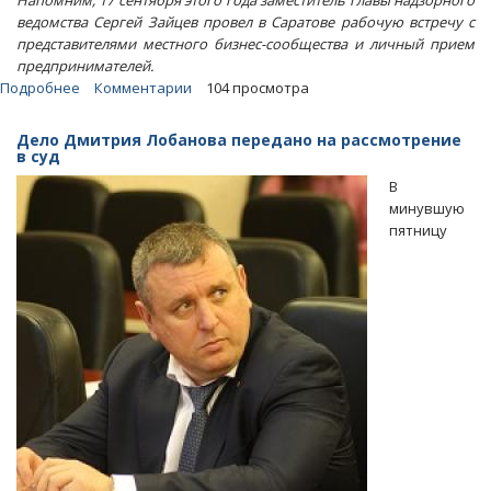
Напомним, 17 сентября этого года заместитель главы надзорного
ведомства Сергей Зайцев провел в Саратове рабочую встречу с
представителями местного бизнес-сообщества и личный прием
предпринимателей.
Подробнее
о
Комментарии
104 просмотра
Отказ
чиновников
Дело Дмитрия Лобанова передано на рассмотрение
мэрии
в суд
выдавать
В
градпланы
минувшую
обернулся
пятницу
делом
о
мошенничестве