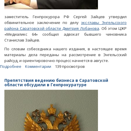
заместитель Генпрокурора РФ Сергей Зайцев утвердил
обвинительное заключение по делу
экс-главы Энгельсского
района Саратовской области Дмитрия Лобанова
. Об этом ЦЖР
«Медиаликс 64» сообщил адвокат бывшего чиновника
Станислав Зайцев.
По словам собеседника нашего издания, в настоящее время
материалы дела переданы на рассмотрение в Энгельсский
райсуд, и ориентировочно процесс начнется в августе.
Подробнее
о
Комментарии
139 просмотров
Дело
Дмитрия
Препятствия ведению бизнеса в Саратовской
Лобанова
области обсудили в Генпрокуратуре
передано
на
рассмотрение
в
суд