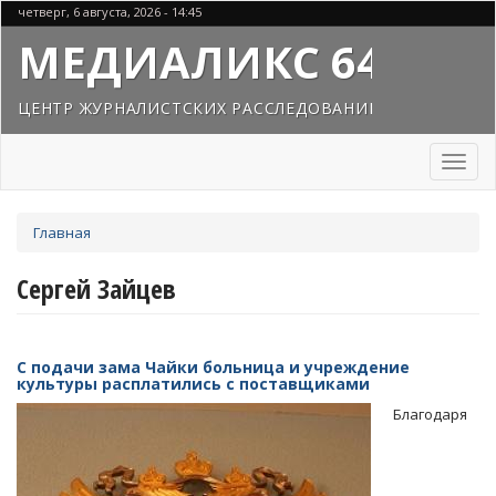
Перейти
четверг, 6 августа, 2026 - 14:45
к
МЕДИАЛИКС 64
основному
содержанию
ЦЕНТР ЖУРНАЛИСТСКИХ РАССЛЕДОВАНИЙ
Toggl
naviga
Вы
Главная
здесь
Сергей Зайцев
С подачи зама Чайки больница и учреждение
культуры расплатились с поставщиками
Благодаря