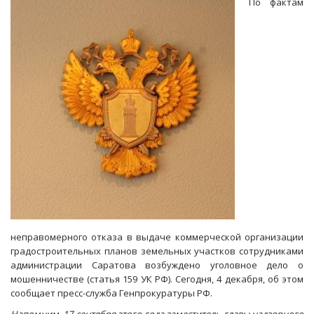
По фактам
больница
и
учреждение
культуры
расплатились
с
поставщиками
неправомерного отказа в выдаче коммерческой организации
градостроительных планов земельных участков сотрудниками
администрации Саратова возбуждено уголовное дело о
мошенничестве (статья 159 УК РФ). Сегодня, 4 декабря, об этом
сообщает пресс-служба Генпрокуратуры РФ.