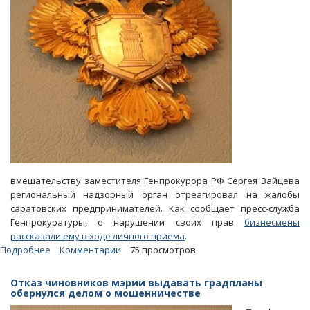
вмешательству заместителя Генпрокурора РФ Сергея Зайцева
региональный надзорный орган отреагировал на жалобы
саратовских предпринимателей. Как сообщает пресс-служба
Генпрокуратуры, о нарушении своих прав
бизнесмены
рассказали ему в ходе личного приема
.
Подробнее
о
Комментарии
75 просмотров
С
подачи
Отказ чиновников мэрии выдавать градпланы
зама
обернулся делом о мошенничестве
Чайки