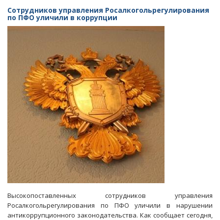
ПФО
Сотрудников управления Росалкогольрегулирования
в
по ПФО уличили в коррупции
два
раза
выросло
число
уголовных
дел
о
воспрепятствовании
бизнесу
Высокопоставленных сотрудников управления
Росалкогольрегулирования по ПФО уличили в нарушении
антикоррупционного законодательства. Как сообщает сегодня,