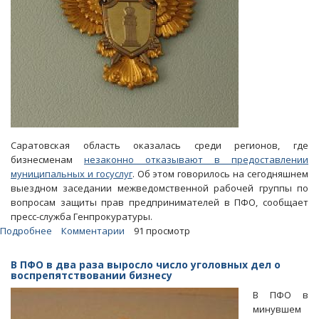
Саратовская область оказалась среди регионов, где
бизнесменам
незаконно отказывают в предоставлении
муниципальных и госуслуг
. Об этом говорилось на сегодняшнем
выездном заседании межведомственной рабочей группы по
вопросам защиты прав предпринимателей в ПФО, сообщает
пресс-служба Генпрокуратуры.
Подробнее
о
Комментарии
91 просмотр
Препятствия
ведению
В ПФО в два раза выросло число уголовных дел о
бизнеса
воспрепятствовании бизнесу
в
В ПФО в
Саратовской
минувшем
области