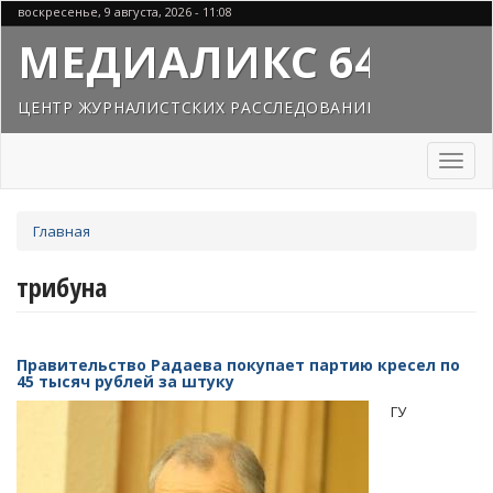
Перейти
воскресенье, 9 августа, 2026 - 11:08
к
МЕДИАЛИКС 64
основному
содержанию
ЦЕНТР ЖУРНАЛИСТСКИХ РАССЛЕДОВАНИЙ
Toggl
naviga
Вы
Главная
здесь
трибуна
Правительство Радаева покупает партию кресел по
45 тысяч рублей за штуку
ГУ