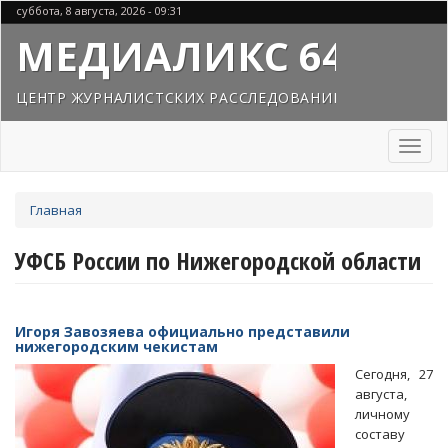
Перейти
суббота, 8 августа, 2026 - 09:31
к
МЕДИАЛИКС 64
основному
содержанию
ЦЕНТР ЖУРНАЛИСТСКИХ РАССЛЕДОВАНИЙ
Toggl
naviga
Вы
Главная
здесь
УФСБ России по Нижегородской области
Игоря Завозяева официально представили
нижегородским чекистам
Сегодня, 27
августа,
личному
составу