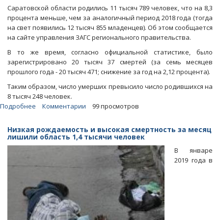
Саратовской области родились 11 тысяч 789 человек, что на 8,3
процента меньше, чем за аналогичный период 2018 года (тогда
на свет появились 12 тысяч 855 младенцев). Об этом сообщается
на сайте управления ЗАГС регионального правительства.
В то же время, согласно официальной статистике, было
зарегистрировано 20 тысяч 37 смертей (за семь месяцев
прошлого года - 20 тысяч 471; снижение за год на 2,12 процента).
Таким образом, число умерших превысило число родившихся на
8 тысяч 248 человек.
Подробнее
о
Комментарии
99 просмотров
Управление
ЗАГС:
Низкая рождаемость и высокая смертность за месяц
В
лишили область 1,4 тысячи человек
январе-
В январе
июле
2019 года в
рождаемость
в
регионе
упала
на
8,3