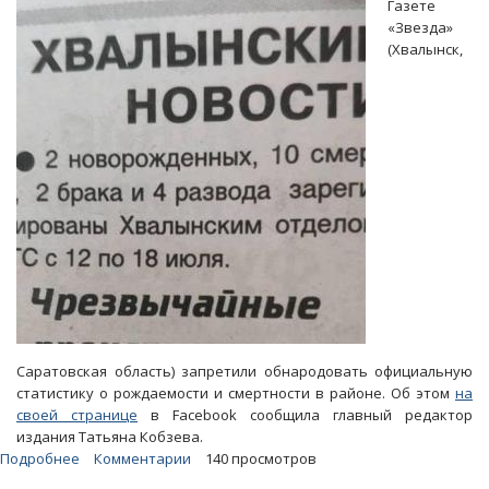
Газете
смертность
«Звезда»
за
(Хвалынск,
месяц
лишили
область
1,4
тысячи
человек
Саратовская область) запретили обнародовать официальную
статистику о рождаемости и смертности в районе. Об этом
на
своей странице
в Facebook сообщила главный редактор
издания Татьяна Кобзева.
Подробнее
о
Комментарии
140 просмотров
Еще