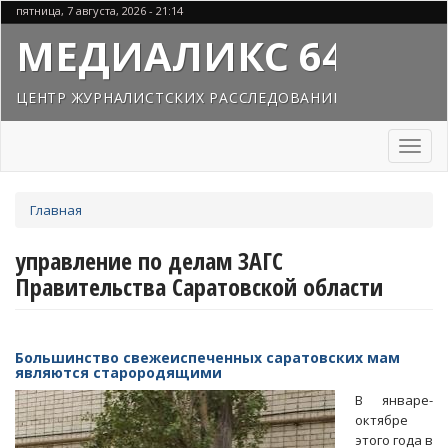
Перейти
пятница, 7 августа, 2026 - 21:14
к
МЕДИАЛИКС 64
основному
содержанию
ЦЕНТР ЖУРНАЛИСТСКИХ РАССЛЕДОВАНИЙ
Toggl
naviga
Вы
Главная
здесь
управление по делам ЗАГС
Правительства Саратовской области
Большинство свежеиспеченных саратовских мам
являются старородящими
В январе-
октябре
этого года в