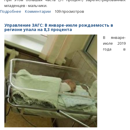
младенцев - мальчики.
Подробнее
о
Комментарии
109 просмотров
Большинство
свежеиспеченных
Управление ЗАГС: В январе-июле рождаемость в
саратовских
регионе упала на 8,3 процента
мам
В январе-
являются
июле 2019
старородящими
года в