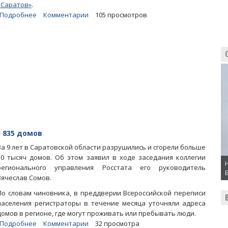
«Саратов»
.
Подробнее
о
Комментарии
105 просмотров
Глава
Саратовстата
Сомов
назвал
вымирающие
районы
региона
 835 домов
За 9 лет в Саратовской области разрушились и сгорели больше
10 тысяч домов. Об этом заявил в ходе заседания коллегии
регионального управления Росстата его руководитель
Вячеслав Сомов.
По словам чиновника, в преддверии Всероссийской переписи
населения регистраторы в течение месяца уточняли адреса
домов в регионе, где могут проживать или пребывать люди.
Подробнее
о
Комментарии
32 просмотра