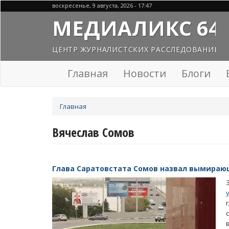
Перейти
воскресенье, 9 августа, 2026 - 17:47
к
МЕДИАЛИКС 64
основному
содержанию
ЦЕНТР ЖУРНАЛИСТСКИХ РАССЛЕДОВАНИЙ
Главная
Новости
Блоги
Вы
Главная
здесь
Вячеслав Сомов
Глава Саратовстата Сомов назвал вымираю