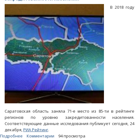
год
В 2018 году
уровень
закредитованности
саратовцев
заметно
вырос
Саратовская область заняла 71-е место из 85-ти в рейтинге
регионов по уровню закредитованности населения.
Соответствующие данные исследования публикует сегодня, 24
декабря,
РИА Рейтинг
.
Подробнее
о
Комментарии
94 просмотра