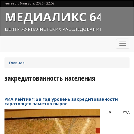
Перейти
четверг, 6 августа, 2026 - 22:52
к
МЕДИАЛИКС 64
основному
содержанию
ЦЕНТР ЖУРНАЛИСТСКИХ РАССЛЕДОВАНИЙ
Toggl
naviga
Вы
Главная
здесь
закредитованность населения
РИА Рейтинг: За год уровень закредитованности
саратовцев заметно вырос
За год