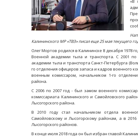
«В 
адм
Пре
про
соо
Нап
Калининского МР «ТВЗ» писал еще 25 мая текущего год
Олег Мортов родился в Калининске 8 декабря 1978 го
Военной академии тыла и транспорта. С 2001 по
академии тыла и транспорта Санкт-Петербурга (Вольс
го отделения офицеров запаса и кадров военного ком
военным комиссаром, начальником 1-го отделени
района.
С 2006 по 2007 год - был замом военного комисса
комиссариата Калининского и Самойловского район
Лысогорского района.
В 2010 году стал начальником отдела военног
Самойловскому и Лысогорскому районам, а в 2016 
Лысогорского районов.
В конце июля 2018 года он был избран главой Калини