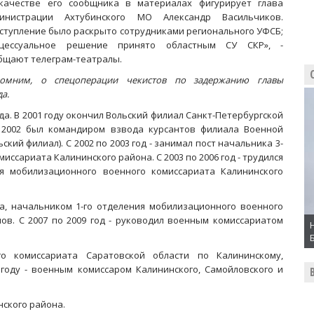
качестве его сообщника в материалах фигурирует глава
инистрации Ахтубинского МО Александр Васильчиков.
ступление было раскрыто сотрудниками регионального УФСБ;
цессуальное решение принято областным СУ СКР», -
бщают телеграм-театралы.
омним, о спецоперации чекистов по задержанию главы
а.
да. В 2001 году окончил Вольский филиал Санкт-Петербургской
 2002 был командиром взвода курсантов филиала Военной
кий филиал). С 2002 по 2003 год - занимал пост начальника 3-
иссариата Калининского района. С 2003 по 2006 год - трудился
я мобилизационного военного комиссариата Калининского
ра, начальником 1-го отделения мобилизационного военного
ов. С 2007 по 2009 год - руководил военным комиссариатом
о комиссариата Саратовской области по Калининскому,
году - военным комиссаром Калининского, Самойловского и
нского района.