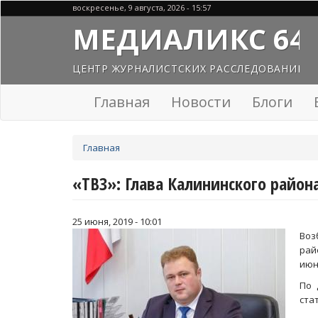
Перейти
воскресенье, 9 августа, 2026 - 15:57
к
МЕДИАЛИКС 64
основному
содержанию
ЦЕНТР ЖУРНАЛИСТСКИХ РАССЛЕДОВАНИЙ
Главная
Новости
Блоги
Вы
Главная
здесь
«ТВЗ»: Глава Калининского район
25 июня, 2019 - 10:01
Воз
рай
июн
По 
ста