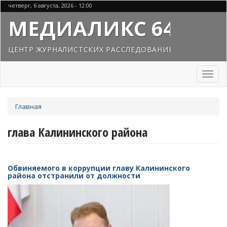
Перейти
четверг, 6 августа, 2026 - 12:00
к
МЕДИАЛИКС 64
основному
содержанию
ЦЕНТР ЖУРНАЛИСТСКИХ РАССЛЕДОВАНИЙ
Toggl
naviga
Вы
Главная
здесь
глава Калининского района
Обвиняемого в коррупции главу Калининского
района отстранили от должности