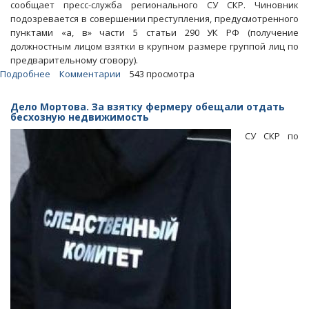
сообщает пресс-служба регионального СУ СКР. Чиновник
подозревается в совершении преступления, предусмотренного
пунктами «а, в» части 5 статьи 290 УК РФ (получение
должностным лицом взятки в крупном размере группой лиц по
предварительному сговору).
Подробнее
о
Комментарии
543 просмотра
Предполагаемого
сообщника
Дело Мортова. За взятку фермеру обещали отдать
Олега
бесхозную недвижимость
Мортова
СУ СКР по
посадили
в
СИЗО