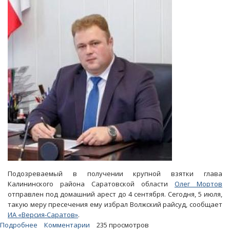
Калининского
района
отстранили
от
должности
Подозреваемый в получении крупной взятки глава
Калининского района Саратовской области
Олег Мортов
отправлен под домашний арест до 4 сентября. Сегодня, 5 июля,
такую меру пресечения ему избрал Волжский райсуд, сообщает
ИА «Версия-Саратов»
.
Подробнее
о
Комментарии
235 просмотров