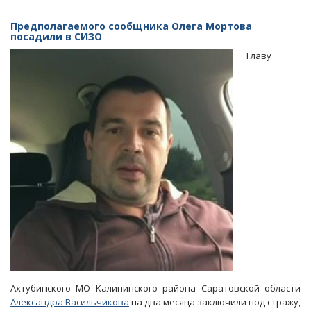
Глава
Калининского
Предполагаемого сообщника Олега Мортова
района
посадили в СИЗО
отправлен
Главу
под
домашний
арест
до
сентября
Ахтубинского МО Калининского района Саратовской области
Александра Васильчикова
на два месяца заключили под стражу,