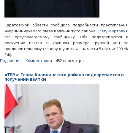
Саратовской области сообщило подробности преступления,
инкриминируемого главе Калининского района
Олегу Мортову
и
его предполагаемому сообщнику. Оба подозреваются в
получении взятки в крупном размере группой лиц по
предварительному сговору (пункты «а, в» части 5 статьи 290 УК
РФ).
Подробнее
о
Комментарии
452 просмотра
Дело
Мортова.
«ТВЗ»: Глава Калининского района подозревается в
За
получении взятки
взятку
фермеру
обещали
отдать
бесхозную
недвижимость