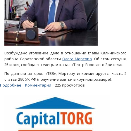
Возбуждено уголовное дело в отношении главы Калининского
района Саратовской области
Олега Мортова
. Об этом сегодня,
25 июня, сообщает телеграм-канал «Театр Взрослого Зрителя».
По данным авторов «ТВЗ», Мортову инкриминируется часть 5
статьи 290 УК РФ (получение взятки в крупном размере).
Подробнее
о
Комментарии
225 просмотров
«ТВЗ»:
Глава
Калининского
района
подозревается
в
получении