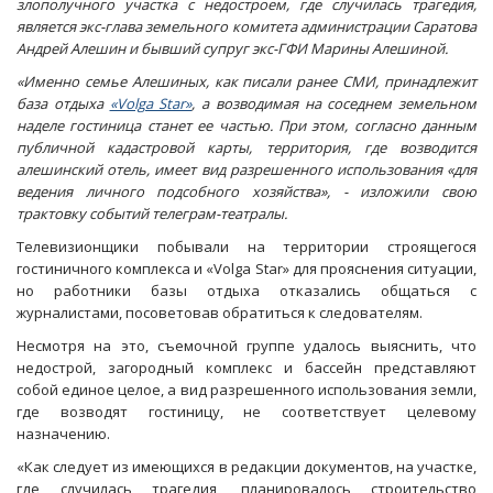
злополучного участка с недостроем, где случилась трагедия,
является экс-глава земельного комитета администрации Саратова
Андрей Алешин и бывший супруг экс-ГФИ Марины Алешиной.
«Именно семье Алешиных, как писали ранее СМИ, принадлежит
база отдыха
«Volga Star»
, а возводимая на соседнем земельном
наделе гостиница станет ее частью. При этом, согласно данным
публичной кадастровой карты, территория, где возводится
алешинский отель, имеет вид разрешенного использования «для
ведения личного подсобного хозяйства», - изложили свою
трактовку событий телеграм-театралы.
Телевизионщики побывали на территории строящегося
гостиничного комплекса и «Volga Star» для прояснения ситуации,
но работники базы отдыха отказались общаться с
журналистами, посоветовав обратиться к следователям.
Несмотря на это, съемочной группе удалось выяснить, что
недострой, загородный комплекс и бассейн представляют
собой единое целое, а вид разрешенного использования земли,
где возводят гостиницу, не соответствует целевому
назначению.
«Как следует из имеющихся в редакции документов, на участке,
где случилась трагедия, планировалось строительство