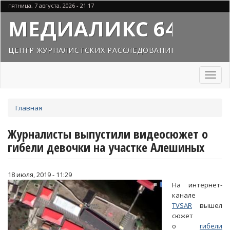
Перейти
пятница, 7 августа, 2026 - 21:17
к
МЕДИАЛИКС 64
основному
содержанию
ЦЕНТР ЖУРНАЛИСТСКИХ РАССЛЕДОВАНИЙ
Toggl
naviga
Вы
Главная
здесь
Журналисты выпустили видеосюжет о
гибели девочки на участке Алешиных
18 июля, 2019 - 11:29
На интернет-
канале
TVSAR
вышел
сюжет
о
гибели