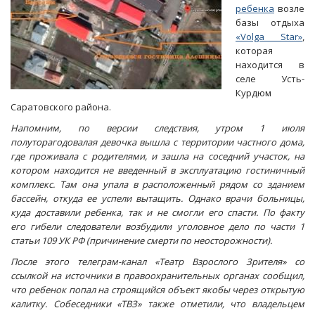
ребенка
возле
базы отдыха
«Volga Star»
,
которая
находится в
селе Усть-
Курдюм
Саратовского района.
Напомним, по версии следствия, утром 1 июля
полуторагодовалая девочка вышла с территории частного дома,
где проживала с родителями, и зашла на соседний участок, на
котором находится не введенный в эксплуатацию гостиничный
комплекс. Там она упала в расположенный рядом со зданием
бассейн, откуда ее успели вытащить. Однако врачи больницы,
куда доставили ребенка, так и не смогли его спасти. По факту
его гибели следователи возбудили уголовное дело по части 1
статьи 109 УК РФ (причинение смерти по неосторожности).
После этого телеграм-канал «Театр Взрослого Зрителя» со
ссылкой на источники в правоохранительных органах сообщил,
что ребенок попал на строящийся объект якобы через открытую
калитку. Собеседники «ТВЗ» также отметили, что владельцем