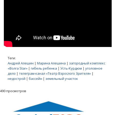
Теги:
Андрей Алешин
|
Марина Алешина
|
загородный комплекс
«Волга Star»
|
гибель ребенка
|
Усть-Курдюм
|
уголовное
дело
|
телеграм-канал «Театр Взрослого Зрителя»
|
недострой
|
бассейн
|
земельный участок
490 просмотров