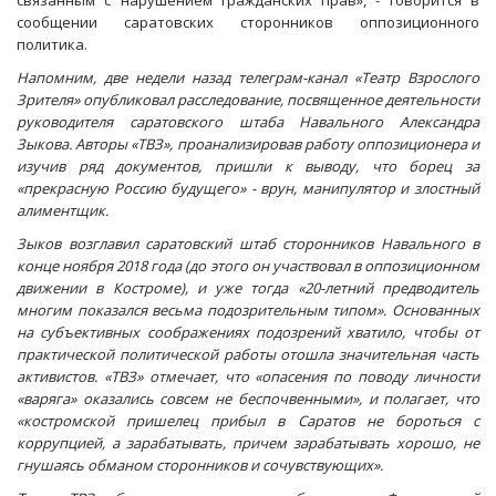
связанным с нарушением гражданских прав», - говорится в
сообщении саратовских сторонников оппозиционного
политика.
Напомним, две недели назад телеграм-канал «Театр Взрослого
Зрителя» опубликовал расследование, посвященное деятельности
руководителя саратовского штаба Навального Александра
Зыкова. Авторы «ТВЗ», проанализировав работу оппозиционера и
изучив ряд документов, пришли к выводу, что борец за
«прекрасную Россию будущего» - врун, манипулятор и злостный
алиментщик.
Зыков возглавил саратовский штаб сторонников Навального в
конце ноября 2018 года (до этого он участвовал в оппозиционном
движении в Костроме), и уже тогда «20-летний предводитель
многим показался весьма подозрительным типом». Основанных
на субъективных соображениях подозрений хватило, чтобы от
практической политической работы отошла значительная часть
активистов. «ТВЗ» отмечает, что «опасения по поводу личности
«варяга» оказались совсем не беспочвенными», и полагает, что
«костромской пришелец прибыл в Саратов не бороться с
коррупцией, а зарабатывать, причем зарабатывать хорошо, не
гнушаясь обманом сторонников и сочувствующих».