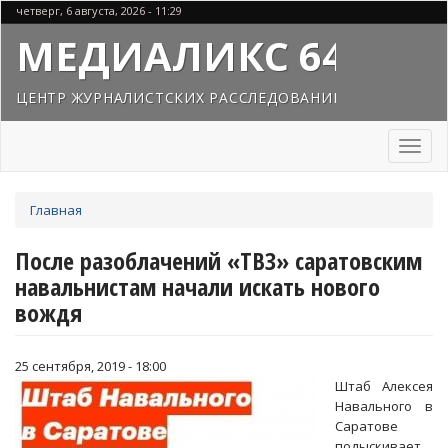
Перейти
четверг, 6 августа, 2026 - 11:29
к
МЕДИАЛИКС 64
основному
содержанию
ЦЕНТР ЖУРНАЛИСТСКИХ РАССЛЕДОВАНИЙ
Toggl
naviga
Вы
Главная
здесь
После разоблачений «ТВЗ» саратовским
навальнистам начали искать нового
вождя
25 сентября, 2019 - 18:00
Штаб Алексея
Навального в
Саратове
подыскивает