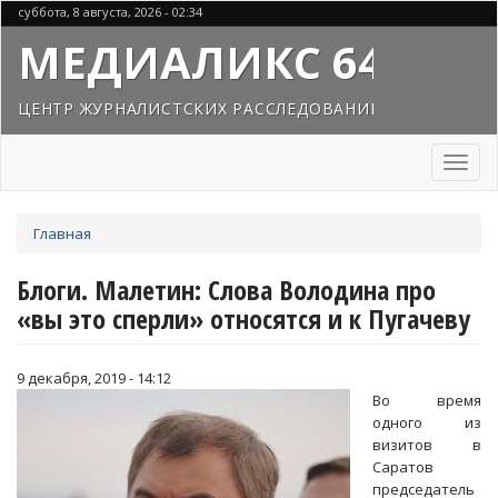
Перейти
суббота, 8 августа, 2026 - 02:34
к
МЕДИАЛИКС 64
основному
содержанию
ЦЕНТР ЖУРНАЛИСТСКИХ РАССЛЕДОВАНИЙ
Toggl
naviga
Вы
Главная
здесь
Блоги. Малетин: Слова Володина про
«вы это сперли» относятся и к Пугачеву
9 декабря, 2019 - 14:12
Во время
одного из
визитов в
Саратов
председатель