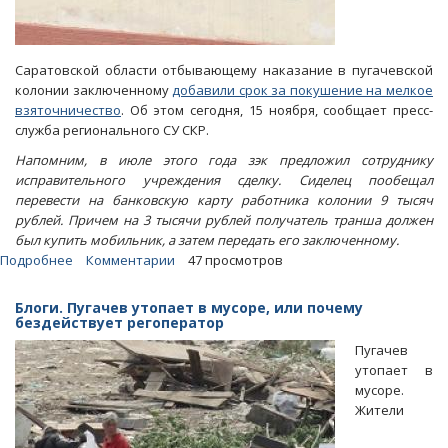
Саратовской области отбывающему наказание в пугачевской
колонии заключенному
добавили срок за покушение на мелкое
взяточничество
. Об этом сегодня, 15 ноября, сообщает пресс-
служба регионального СУ СКР.
Напомним, в июле этого года зэк предложил сотруднику
исправительного учреждения сделку. Сиделец пообещал
перевести на банковскую карту работника колонии 9 тысяч
рублей. Причем на 3 тысячи рублей получатель транша должен
был купить мобильник, а затем передать его заключенному.
Подробнее
о
Комментарии
47 просмотров
Пытавшемуся
подкупить
Блоги. Пугачев утопает в мусоре, или почему
тюремщика
бездействует регоператор
саратовскому
Пугачев
зэку
утопает в
накинули
мусоре.
срок
Жители