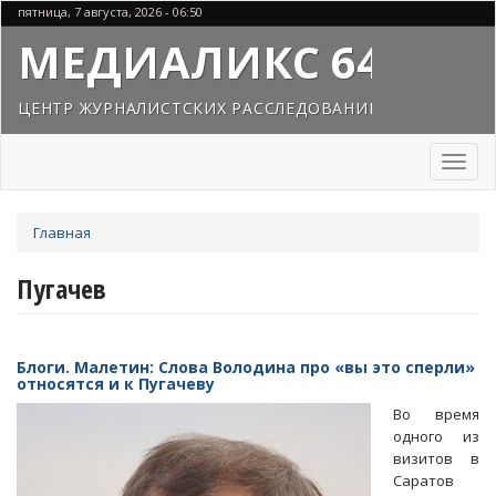
Перейти
пятница, 7 августа, 2026 - 06:50
к
МЕДИАЛИКС 64
основному
содержанию
ЦЕНТР ЖУРНАЛИСТСКИХ РАССЛЕДОВАНИЙ
Toggl
naviga
Вы
Главная
здесь
Пугачев
Блоги. Малетин: Слова Володина про «вы это сперли»
относятся и к Пугачеву
Во время
одного из
визитов в
Саратов