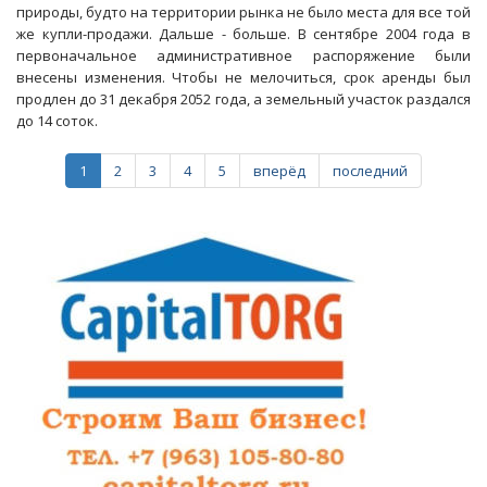
природы, будто на территории рынка не было места для все той
рынок
же купли-продажи. Дальше - больше. В сентябре 2004 года в
целую
первоначальное административное распоряжение были
улицу
внесены изменения. Чтобы не мелочиться, срок аренды был
продлен до 31 декабря 2052 года, а земельный участок раздался
до 14 соток.
1
2
3
4
5
вперёд
последний