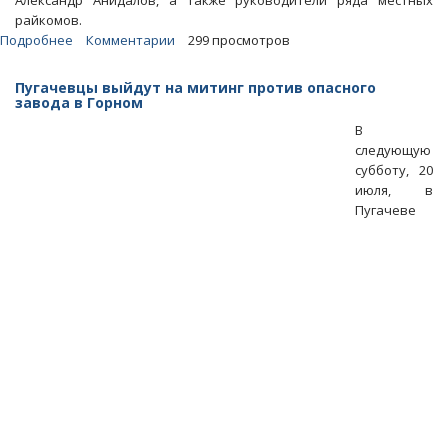
Александр Анидалов, а также руководители ряда местных
райкомов.
Подробнее
о
Комментарии
299 просмотров
В
Пугачеве
Пугачевцы выйдут на митинг против опасного
прошел
завода в Горном
митинг
В
против
следующую
опасного
субботу, 20
росатомовского
июля, в
завода
Пугачеве