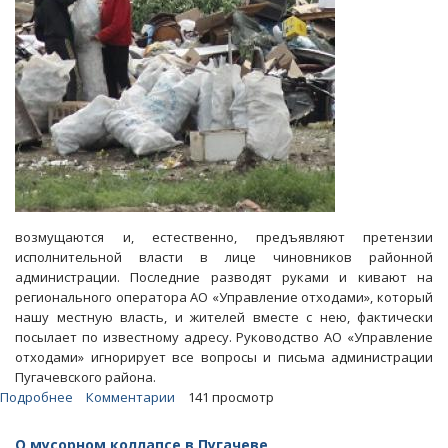
возмущаются и, естественно, предъявляют претензии
исполнительной власти в лице чиновников районной
администрации. Последние разводят руками и кивают на
регионального оператора АО «Управление отходами», который
нашу местную власть, и жителей вместе с нею, фактически
посылает по известному адресу. Руководство АО «Управление
отходами» игнорирует все вопросы и письма администрации
Пугачевского района.
Подробнее
о
Комментарии
141 просмотр
Блоги.
Пугачев
О мусорном коллапсе в Пугачеве