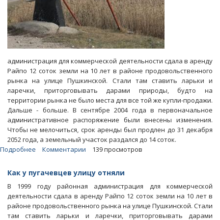
администрация для коммерческой деятельности сдала в аренду
Райпо 12 соток земли на 10 лет в районе продовольственного
рынка на улице Пушкинской. Стали там ставить ларьки и
ларечки, приторговывать дарами природы, будто на
территории рынка не было места для все той же купли-продажи.
Дальше - больше. В сентябре 2004 года в первоначальное
административное распоряжение были внесены изменения.
Чтобы не мелочиться, срок аренды был продлен до 31 декабря
2052 года, а земельный участок раздался до 14 соток.
Подробнее
о
Комментарии
139 просмотров
Блоги.
В
Как у пугачевцев улицу отняли
Пугачеве
В 1999 году районная администрация для коммерческой
у
деятельности сдала в аренду Райпо 12 соток земли на 10 лет в
горожан
районе продовольственного рынка на улице Пушкинской. Стали
отняли
там ставить ларьки и ларечки, приторговывать дарами
под