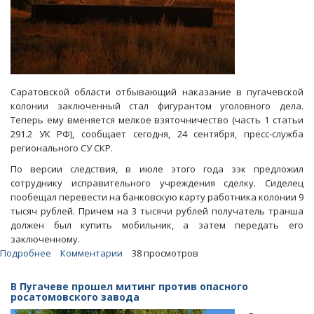
Саратовской области отбывающий наказание в пугачевской
колонии заключенный стал фигурантом уголовного дела.
Теперь ему вменяется мелкое взяточничество (часть 1 статьи
291.2 УК РФ), сообщает сегодня, 24 сентября, пресс-служба
регионального СУ СКР.
По версии следствия, в июле этого года зэк предложил
сотруднику исправительного учреждения сделку. Сиделец
пообещал перевести на банковскую карту работника колонии 9
тысяч рублей. Причем на 3 тысячи рублей получатель транша
должен был купить мобильник, а затем передать его
заключенному.
Подробнее
о
Комментарии
38 просмотров
Пугачевскому
зэку
В Пугачеве прошел митинг против опасного
накинут
росатомовского завода
срок