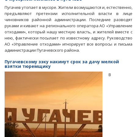
утопает
Пугачев утопает в мусоре. Жители возмущаются и, естественно,
в
предъявляют претензии исполнительной власти в лице
мусоре,
чиновников районной администрации. Последние разводят
или
руками и кивают на регионального оператора АО «Управление
почему
отходами», который нашу местную власть, и жителей вместе с
бездействует
нею, фактически посылает по известному адресу. Руководство
регоператор
АО «Управление отходами» игнорирует все вопросы и письма
администрации Пугачевского района.
Пугачевскому зэку накинут срок за дачу мелкой
взятки тюремщику
В