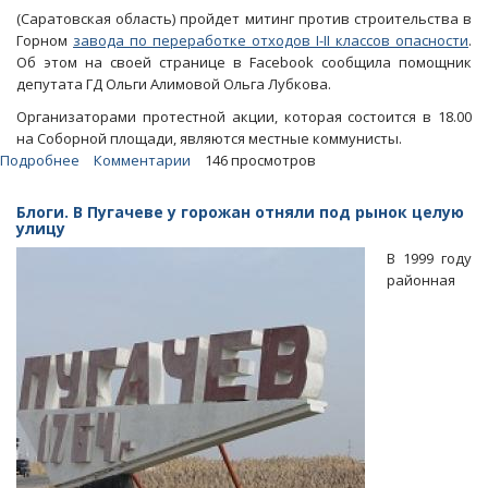
(Саратовская область) пройдет митинг против строительства в
Горном
завода по переработке отходов I-II классов опасности
.
Об этом на своей странице в Facebook сообщила помощник
депутата ГД Ольги Алимовой Ольга Лубкова.
Организаторами протестной акции, которая состоится в 18.00
на Соборной площади, являются местные коммунисты.
Подробнее
о
Комментарии
146 просмотров
Пугачевцы
выйдут
Блоги. В Пугачеве у горожан отняли под рынок целую
на
улицу
митинг
В 1999 году
против
районная
опасного
завода
в
Горном