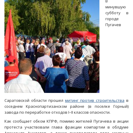
В
за
минувшую
дачу
субботу в
мелкой
городе
взятки
Пугачев
тюремщику
Саратовской области прошел
митинг против строительства
в
соседнем Краснопартизанском районе (в поселке Горный)
завода по переработке отходов I–II классов опасности.
Как сообщает обком КПРФ, помимо жителей Пугачева в акции
протеста участвовали глава фракции компартии в облдуме