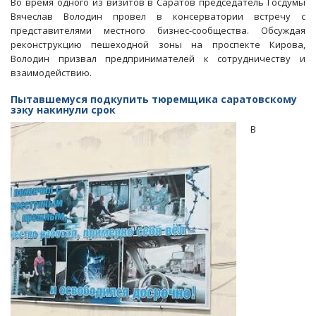
Во время одного из визитов в Саратов председатель Госдумы
про
Вячеслав Володин провел в консерватории встречу с
«вы
представителями местного бизнес-сообщества. Обсуждая
это
реконструкцию пешеходной зоны на проспекте Кирова,
сперли»
Володин призвал предпринимателей к сотрудничеству и
относятся
взаимодействию.
и
к
Пытавшемуся подкупить тюремщика саратовскому
Пугачеву
зэку накинули срок
В