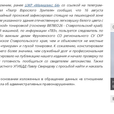
омним, ранее
ЦЖР «Медиаликс 64»
со ссылкой на телеграм-
ал «Театр Взрослого Зрителя» сообщал, что 16 августа
чайный прохожий зафиксировал стоящую на пешеходной зоне
ле указанного здания отечественную легковушку белого цвета с
ухой» тонировкой (госномер В878ЕО26 - Ставропольский край).
й машиной, по информации «ТВЗ», пользуется следователь по
бо важным делам Фрунзенского СО регионального СУ СКР
умское Ставропольского края, чем и объясняются не местные
«приорам» и глухой тонировке. К сожалению, констатировали
 него более значима, чем служебный долг и профессиональная
гировало на публикацию нашего издания и начало проверку по
и готовность пообщаться со свидетелем автохамства.
Также
астного УГИБДД Павлу Свиридову с просьбой найти и наказать
а основании изложенных в обращении данных «в отношении
дела об административных правонарушениях».