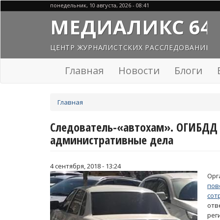
Перейти
понедельник, 10 августа, 2026 - 08:41
к
МЕДИАЛИКС 64
основному
содержанию
ЦЕНТР ЖУРНАЛИСТСКИХ РАССЛЕДОВАНИЙ
Главная
Новости
Блоги
Вы
Главная
здесь
Следователь-«автохам». ОГИБДД 
административные дела
4 сентября, 2018 - 13:24
Орг
по
сот
отв
рег