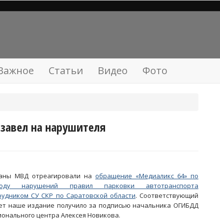
Важное
Статьи
Видео
Фото
завел на нарушителя
аны МВД отреагировали на
обращение «Медиаликс 64» по
воду нарушений правил парковки автотранспорта
рудником СУ СКР по Саратовской области
. Соответствующий
ет наше издание получило за подписью начальника ОГИБДД
ионального центра Алексея Новикова.