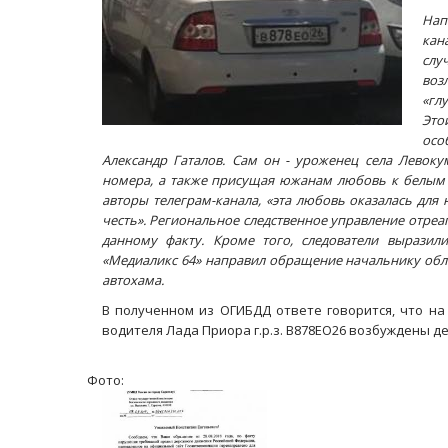
Нап
кан
слу
воз
«гл
Это
осо
Александр Гаталов. Сам он - уроженец села Левок
номера, а также присущая южанам любовь к белым 
авторы телеграм-канала, «эта любовь оказалась для
честь».
Региональное следственное управление отреа
данному факту. Кроме того, следователи выразил
«Медиаликс 64» направил обращение начальнику обл
автохама.
В полученном из ОГИБДД ответе говорится, что н
водителя Лада Приора г.р.з. В878ЕО26 возбуждены 
Фото: