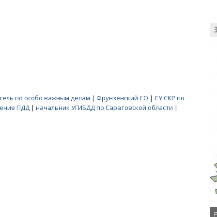
тель по особо важным делам
|
Фрунзенский СО
|
СУ СКР по
ение ПДД
|
начальник УГИБДД по Саратовской области
|