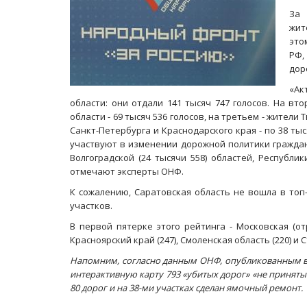
За 
жит
это
РФ,
дор
«Ак
области: они отдали 141 тысяч 747 голосов. На в
области - 69 тысяч 536 голосов, на третьем - жители 
Санкт-Петербурга и Краснодарского края - по 38 тыс
участвуют в изменении дорожной политики граждане 
Волгоградской (24 тысячи 558) областей, Республики
отмечают эксперты ОНФ.
К сожалению, Саратовская область не вошла в топ
участков.
В первой пятерке этого рейтинга - Московская (от
Красноярский край (247), Смоленская область (220) и 
Напомним, согласно данным ОНФ, опубликованным в 
интерактивную карту 793 «убитых дорог» «не приняты
80 дорог и на 38-ми участках сделан ямочный ремонт.