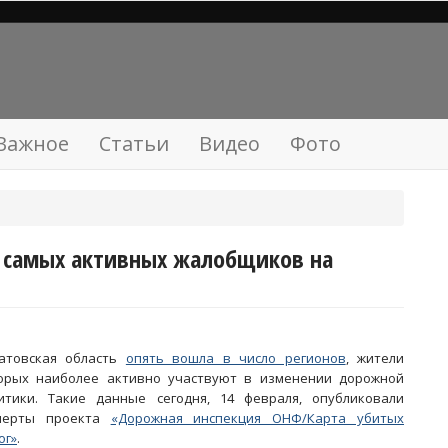
Важное
Статьи
Видео
Фото
 самых активных жалобщиков на
атовская область
опять вошла в число регионов
, жители
орых наиболее активно участвуют в изменении дорожной
итики. Такие данные сегодня, 14 февраля, опубликовали
перты проекта
«Дорожная инспекция ОНФ/Карта убитых
ог»
.