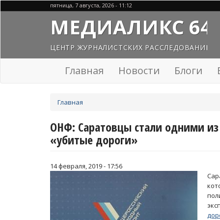
Перейти
пятница, 7 августа, 2026 - 11:12
к
МЕДИАЛИКС 64
основному
содержанию
ЦЕНТР ЖУРНАЛИСТСКИХ РАССЛЕДОВАНИЙ
Главная
Новости
Блоги
Вы
Главная
здесь
ОНФ: Саратовцы стали одними из
«убитые дороги»
14 февраля, 2019 - 17:56
Сар
кот
пол
экс
дор