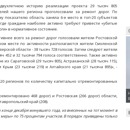
двухлетнюю историю реализации проекта 29 тысяч 805
елей нашего региона проголосовали за ремонт дорог. По
му показателю область заняла 6-е место в топ-20 субъектов
 где граждане наиболее активно требуют привести «убитые
оги» в нормативное состояние.
тивнее всего за ремонт дорог голосовали жители Ростовской
тором месте по активности располагаются жители Смоленской
Тверской области - 38 тысяч 728 голосов. Затем следуют жители
яч 452 и 32 тысячи 794 голоса соответственно. Также активно
из Саратовской (29 тысяч 805), Астраханской (28 тысяч 115),
 Крым (23 тысячи 219) и Алтайского края (21 тысяча 895)», -
-20 регионов по количеству капитально отремонтированных
ремонтировано 468 дорог) и Ростовская (266 дорог) области,
Ставропольский край (208).
конце декабря минувшего года, из внесенных на тот момент в
 меры» по 75 процентам участков. В порядок приведены только