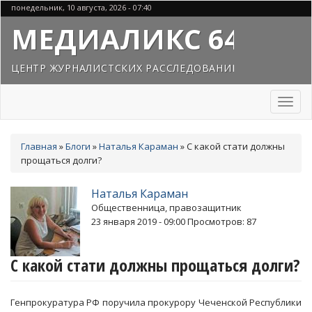
Перейти
понедельник, 10 августа, 2026 - 07:40
к
МЕДИАЛИКС 64
основному
содержанию
ЦЕНТР ЖУРНАЛИСТСКИХ РАССЛЕДОВАНИЙ
Toggl
naviga
Вы
Главная
»
Блоги
»
Наталья Караман
»
С какой стати должны
здесь
прощаться долги?
Наталья Караман
Общественница, правозащитник
23 января 2019 - 09:00
Просмотров: 87
С какой стати должны прощаться долги?
Генпрокуратура РФ поручила прокурору Чеченской Республики