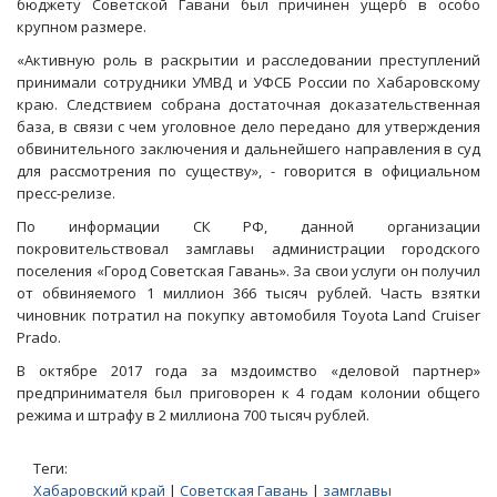
бюджету Советской Гавани был причинен ущерб в особо
крупном размере.
«Активную роль в раскрытии и расследовании преступлений
принимали сотрудники УМВД и УФСБ России по Хабаровскому
краю. Следствием собрана достаточная доказательственная
база, в связи с чем уголовное дело передано для утверждения
обвинительного заключения и дальнейшего направления в суд
для рассмотрения по существу», - говорится в официальном
пресс-релизе.
По информации СК РФ, данной организации
покровительствовал замглавы администрации городского
поселения «Город Советская Гавань». За свои услуги он получил
от обвиняемого 1 миллион 366 тысяч рублей. Часть взятки
чиновник потратил на покупку автомобиля Toyota Land Cruiser
Prado.
В октябре 2017 года за мздоимство «деловой партнер»
предпринимателя был приговорен к 4 годам колонии общего
режима и штрафу в 2 миллиона 700 тысяч рублей.
Теги:
Хабаровский край
|
Советская Гавань
|
замглавы