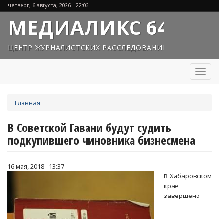
Перейти
четверг, 6 августа, 2026 - 22:02
к
МЕДИАЛИКС 64
основному
содержанию
ЦЕНТР ЖУРНАЛИСТСКИХ РАССЛЕДОВАНИЙ
Toggl
naviga
Вы
Главная
здесь
В Советской Гавани будут судить
подкупившего чиновника бизнесмена
16 мая, 2018 - 13:37
В Хабаровском
крае
завершено