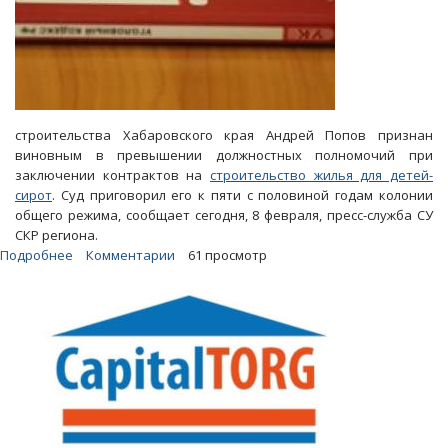
строительства Хабаровского края Андрей Попов признан
виновным в превышении должностных полномочий при
заключении контрактов на
строительство жилья для детей-
сирот
. Суд приговорил его к пяти с половиной годам колонии
общего режима, сообщает сегодня, 8 февраля, пресс-служба СУ
СКР региона.
Подробнее
о
Комментарии
61 просмотр
В
Хабаровске
экс-
главе
минстроя
дали
пять
лет
колонии