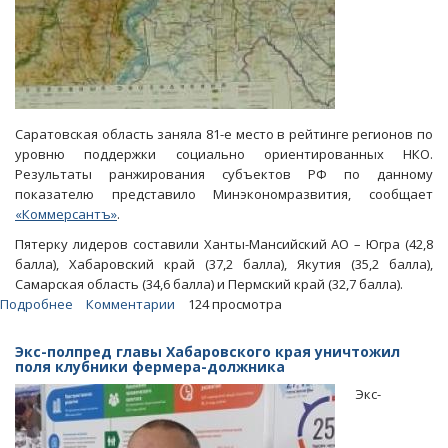
Саратовская область заняла 81-е место в рейтинге регионов по
уровню поддержки социально ориентированных НКО.
Результаты ранжирования субъектов РФ по данному
показателю представило Минэкономразвития, сообщает
«Коммерсантъ»
.
Пятерку лидеров составили Ханты-Мансийский АО – Югра (42,8
балла), Хабаровский край (37,2 балла), Якутия (35,2 балла),
Самарская область (34,6 балла) и Пермский край (32,7 балла).
Подробнее
о
Комментарии
124 просмотра
Минэкономики
РФ
Экс-полпред главы Хабаровского края уничтожил
поставило
поля клубники фермера-должника
область
Экс-
на
81-
е