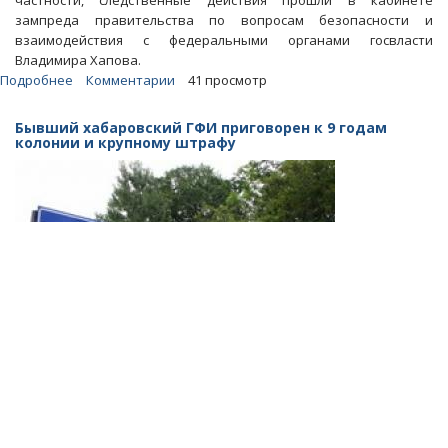
частности, следственные действия прошли в кабинете
зампреда правительства по вопросам безопасности и
взаимодействия с федеральными органами госвласти
Владимира Хапова.
Подробнее
о
Комментарии
41 просмотр
В
Москве
Бывший хабаровский ГФИ приговорен к 9 годам
задержан
колонии и крупному штрафу
бывший
губернатор
Хабаровского
края