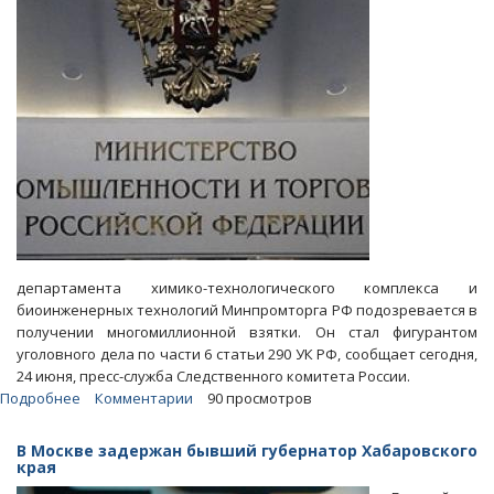
департамента химико-технологического комплекса и
биоинженерных технологий Минпромторга РФ подозревается в
получении многомиллионной взятки. Он стал фигурантом
уголовного дела по части 6 статьи 290 УК РФ, сообщает сегодня,
24 июня, пресс-служба Следственного комитета России.
Подробнее
о
Комментарии
90 просмотров
Крупного
экс-
В Москве задержан бывший губернатор Хабаровского
чиновника
края
Минпромторга