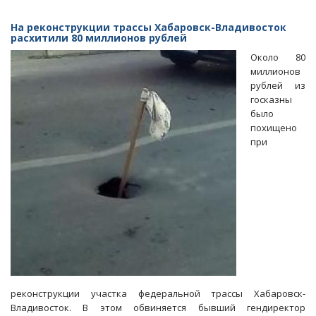
Экс-
чиновник
На реконструкции трассы Хабаровск-Владивосток
Россельхознадзора
расхитили 80 миллионов рублей
и
Около 80
его
миллионов
жена
рублей из
получили
госказны
19
было
лет
похищено
колонии
при
за
взятки
и
отмывание
денег
реконструкции участка федеральной трассы Хабаровск-
Владивосток. В этом обвиняется бывший гендиректор