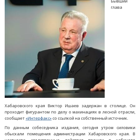
Бывший
РФ
глава
«приняли»
за
взятку
в
78
миллионов
Хабаровского края Виктор Ишаев задержан в столице. Он
проходит фигурантом по делу о махинациях в лесной отрасли,
сообщает
«Интерфакс»
со ссылкой на собственный источник.
По данным собеседника издания, сегодня утром силовики
обыскали помещения администрации Хабаровского края. В