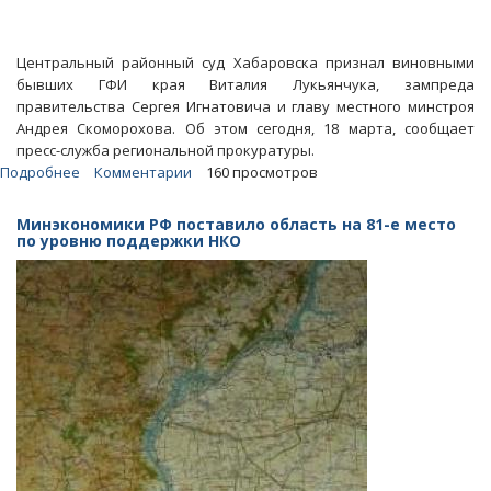
Центральный районный суд Хабаровска признал виновными
бывших ГФИ края Виталия Лукьянчука, зампреда
правительства Сергея Игнатовича и главу местного минстроя
Андрея Скоморохова. Об этом сегодня, 18 марта, сообщает
пресс-служба региональной прокуратуры.
Подробнее
о
Комментарии
160 просмотров
Бывший
хабаровский
Минэкономики РФ поставило область на 81-е место
ГФИ
по уровню поддержки НКО
приговорен
к
9
годам
колонии
и
крупному
штрафу