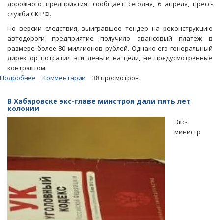
дорожного предприятия, сообщает сегодня, 6 апреля, пресс-
служба СК РФ.
По версии следствия, выигравшее тендер на реконструкцию
автодороги предприятие получило авансовый платеж в
размере более 80 миллионов рублей. Однако его генеральный
директор потратил эти деньги на цели, не предусмотренные
контрактом.
Подробнее
о
Комментарии
38 просмотров
На
реконструкции
В Хабаровске экс-главе минстроя дали пять лет
трассы
колонии
Хабаровск-
Экс-
Владивосток
министр
расхитили
80
миллионов
рублей