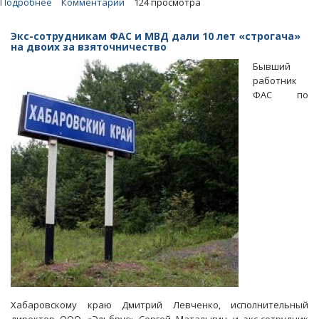
Подробнее
о
Комментарии
124 просмотра
Экс-
полпред
Экс-сотрудникам ФАС и МВД дали 10 лет «строгача»
главы
на двоих за взяточничество
Хабаровского
Бывший
края
работник
уничтожил
ФАС по
поля
клубники
фермера-
должника
Хабаровскому краю Дмитрий Левченко, исполнительный