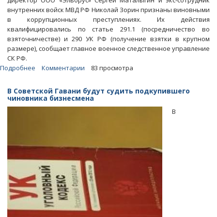
директор ООО «Эльбрус» Сергей Маталыгин и экс-сотрудник
внутренних войск МВД РФ Николай Зорин признаны виновными
в коррупционных преступлениях. Их действия
квалифицировались по статье 291.1 (посредничество во
взяточничестве) и 290 УК РФ (получение взятки в крупном
размере), сообщает главное военное следственное управление
СК РФ.
Подробнее
о
Комментарии
83 просмотра
Экс-
сотрудникам
В Советской Гавани будут судить подкупившего
ФАС
чиновника бизнесмена
и
В
МВД
дали
10
лет
«строгача»
на
двоих
за
взяточничество