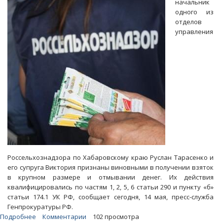
начальник
чиновника
одного из
бизнесмена
отделов
управления
Россельхознадзора по Хабаровскому краю Руслан Тарасенко и
его супруга Виктория признаны виновными в получении взяток
в крупном размере и отмывании денег. Их действия
квалифицировались по частям 1, 2, 5, 6 статьи 290 и пункту «б»
статьи 174.1 УК РФ, сообщает сегодня, 14 мая, пресс-служба
Генпрокуратуры РФ.
Подробнее
о
Комментарии
102 просмотра