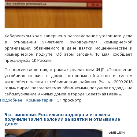
Хабаровском крае завершено расследование уголовного дела
в отношении 51-летнего руководителя коммерческой
организации, обвиняемого в даче взятки, мошенничестве и
коммерческом подкупе. Об этом сегодня, 16 мая, сообщает
пресс-служба СК России.
По версии следствия, в рамках реализации ФЦП «Повышение
устойчивости жилых домов, основных объектов и систем
жизнеобеспечения в сейсмических районах РФ на 2009-2018
годы» фирма, возглавляемая обвиняемым, получила подряды на
сейсмоусиление 9 жилых домов в городе Советская Гавань.
Подробнее
о
Комментарии
51 просмотр
В
Советской
Экс-чиновник Россельхознадзора и его жена
Гавани
получили 19 лет колонии за взятки и отмывание
денег
будут
судить
Бывший
подкупившего