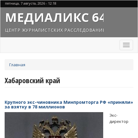
Перейти
пятница, 7 августа, 2026 - 12:18
к
МЕДИАЛИКС 64
основному
содержанию
ЦЕНТР ЖУРНАЛИСТСКИХ РАССЛЕДОВАНИЙ
Toggl
naviga
Вы
Главная
здесь
Хабаровский край
Крупного экс-чиновника Минпромторга РФ «приняли»
за взятку в 78 миллионов
Экс-
директор