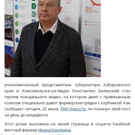
место
по
уровню
поддержки
НКО
уполномоченный представитель губернатора Хабаровского
края в Комсомольске-на-Амуре Константин Белинский стал
героем скандального видео, на котором джип с привязанным
колесом специально давит фермерские грядки с клубникой. Как
сообщает сегодня, 22 июня,
РИА Новости
, он покинул свой пост
за день до инцидента.
Этот ролик выложила на своей странице в соцсети Facebook
местный фермер
Ирина Коровина
.