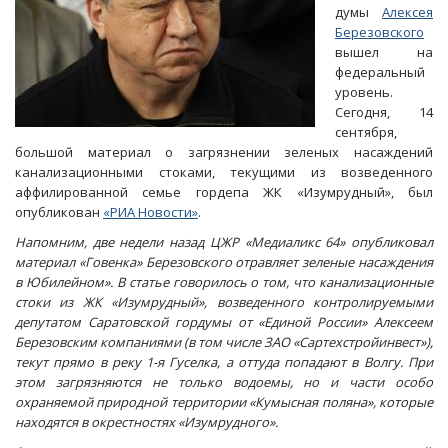
думы
Алексея
Березовского
вышел на
федеральный
уровень.
Сегодня, 14
сентября,
большой материал о загрязнении зеленых насаждений
канализационными стоками, текущими из возведенного
аффилированной семье гордепа ЖК «Изумрудный», был
опубликован
«РИА Новост
и»
.
Напомним, две недели назад ЦЖР «Медиаликс 64» опубликовал
материал «Говенка» Березовского отравляет зеленые насаждения
в Юбилейном». В статье говорилось о том, что канализационные
стоки из ЖК «Изумрудный», возведенного контролируемыми
депутатом Саратовской гордумы от «Единой России» Алексеем
Березовским компаниями (в том числе ЗАО «Сартехстройинвест»),
текут прямо в реку 1-я Гуселка, а оттуда попадают в Волгу. При
этом загрязняются не только водоемы, но и части особо
охраняемой природной территории «Кумысная поляна», которые
находятся в окрестностях «Изумрудного».