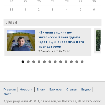
24
25
26
27
28
29
30
31
1
2
3
4
5
6
СТАТЬИ
«Зимняя вишня» по-
энгельсски. Какая судьба
ждет ТЦ «Покровскъ» и его
арендаторов
27 ноября 2019 - 15:40
Главная
Новости
Блоги
Блогеры
Статьи
Видео
Фото
Адрес редакции: 410031, г. Саратов, ул. Волжская, 28, этаж 5, офис