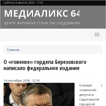
Перейти
суббота, 8 августа, 2026 - 17:23
к
МЕДИАЛИКС 64
основному
содержанию
ЦЕНТР ЖУРНАЛИСТСКИХ РАССЛЕДОВАНИЙ
Toggl
naviga
Вы
Главная
здесь
О «говенке» гордепа Березовского
написало федеральное издание
14 сентября, 2018 - 12:19
Скандал с
«говенкой»
депутата
Саратовской
городской