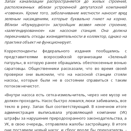
Запах канализации распространяется до жилых строений,
расположенных вблизи устроенной депутатской компанией
«говенки». Кроме того, заболачивание местности наносит вред
зеленым насаждениям, которые буквально гниют на корню.
Вблизи «Изумрудного» застройщик возвел некое строение,
«залегендированное» как насосная станция. Она должна
перекачивать отходы жизнедеятельности в коллектор, однако на
практике объект не функционирует.
Корреспонденты федерального издания пообщались с
представителями всероссийской организации «Зеленый
патруль», в которую ранее обращались обеспокоенные вонью
саратовцы. Общественники рассказали, что во время своей
проверки они выяснили, что на насосной станции стояли
насосы, которые были не в состоянии справиться с таким
потоком нечистот.
«Внутри насоса есть сетка-измельчитель, через нее мусор не
должен проходить. Насос быстро ломался, люки забивались, все
текло в реку. Запах был соответствующий. В конечном итоге
администрация выписывала управляющей компании (УК)
штрафы за нарушение природоохранного законодательства, а
УК, в свою очередь, отправляла жалобы застройщику. В итоге
они поставили новый насос, и сброс вроде бы прекратился», -