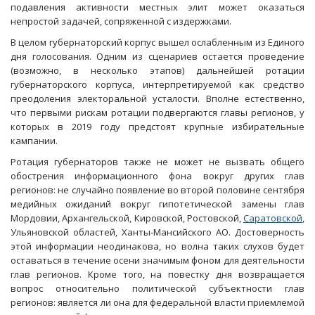
подавления активности местных элит может оказаться
непростой задачей, сопряженной с издержками.
В целом губернаторский корпус вышел ослабленным из Единого
дня голосования. Одним из сценариев остается проведение
(возможно, в несколько этапов) дальнейшей ротации
губернаторского корпуса, интерпретируемой как средство
преодоления электоральной усталости. Вполне естественно,
что первыми рискам ротации подвергаются главы регионов, у
которых в 2019 году предстоят крупные избирательные
кампании.
Ротация губернаторов также не может не вызвать общего
обострения информационного фона вокруг других глав
регионов: не случайно появление во второй половине сентября
медийных ожиданий вокруг гипотетической замены глав
Мордовии, Архангельской, Кировской, Ростовской,
Саратовской
,
Ульяновской областей, Ханты-Мансийского АО. Достоверность
этой информации неодинакова, но волна таких слухов будет
оставаться в течение осени значимым фоном для деятельности
глав регионов. Кроме того, на повестку дня возвращается
вопрос относительно политической субъектности глав
регионов: является ли она для федеральной власти приемлемой