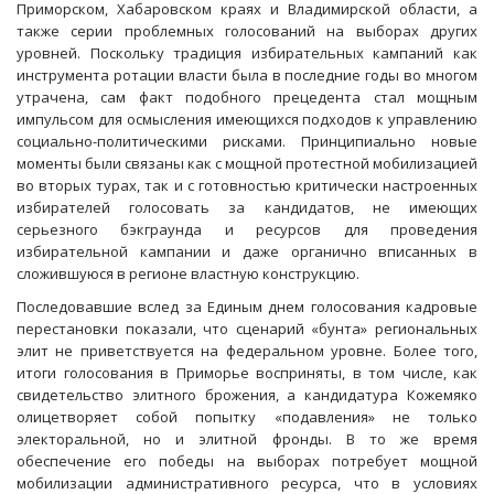
Приморском, Хабаровском краях и Владимирской области, а
также серии проблемных голосований на выборах других
уровней. Поскольку традиция избирательных кампаний как
инструмента ротации власти была в последние годы во многом
утрачена, сам факт подобного прецедента стал мощным
импульсом для осмысления имеющихся подходов к управлению
социально-политическими рисками. Принципиально новые
моменты были связаны как с мощной протестной мобилизацией
во вторых турах, так и с готовностью критически настроенных
избирателей голосовать за кандидатов, не имеющих
серьезного бэкграунда и ресурсов для проведения
избирательной кампании и даже органично вписанных в
сложившуюся в регионе властную конструкцию.
Последовавшие вслед за Единым днем голосования кадровые
перестановки показали, что сценарий «бунта» региональных
элит не приветствуется на федеральном уровне. Более того,
итоги голосования в Приморье восприняты, в том числе, как
свидетельство элитного брожения, а кандидатура Кожемяко
олицетворяет собой попытку «подавления» не только
электоральной, но и элитной фронды. В то же время
обеспечение его победы на выборах потребует мощной
мобилизации административного ресурса, что в условиях