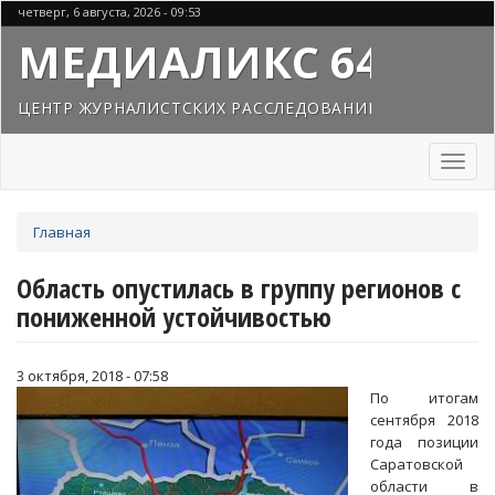
Перейти
четверг, 6 августа, 2026 - 09:53
к
МЕДИАЛИКС 64
основному
содержанию
ЦЕНТР ЖУРНАЛИСТСКИХ РАССЛЕДОВАНИЙ
Toggl
naviga
Вы
Главная
здесь
Область опустилась в группу регионов с
пониженной устойчивостью
3 октября, 2018 - 07:58
По итогам
сентября 2018
года позиции
Саратовской
области в