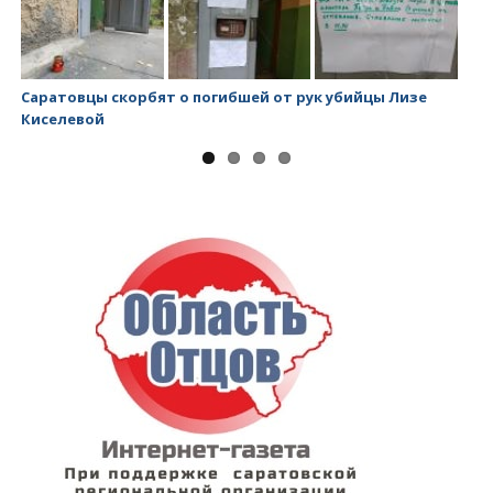
Саратовцы скорбят о погибшей от рук убийцы Лизе
Ми
Киселевой
за