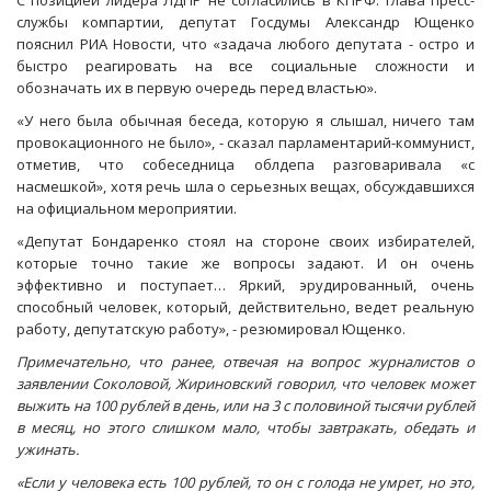
С позицией лидера ЛДПР не согласились в КПРФ: глава пресс-
службы компартии, депутат Госдумы Александр Ющенко
пояснил РИА Новости, что «задача любого депутата - остро и
быстро реагировать на все социальные сложности и
обозначать их в первую очередь перед властью».
«У него была обычная беседа, которую я слышал, ничего там
провокационного не было», - сказал парламентарий-коммунист,
отметив, что собеседница облдепа разговаривала «с
насмешкой», хотя речь шла о серьезных вещах, обсуждавшихся
на официальном мероприятии.
«Депутат Бондаренко стоял на стороне своих избирателей,
которые точно такие же вопросы задают. И он очень
эффективно и поступает… Яркий, эрудированный, очень
способный человек, который, действительно, ведет реальную
работу, депутатскую работу», - резюмировал Ющенко.
Примечательно, что ранее, отвечая на вопрос журналистов о
заявлении Соколовой, Жириновский говорил, что человек может
выжить на 100 рублей в день, или на 3 с половиной тысячи рублей
в месяц, но этого слишком мало, чтобы завтракать, обедать и
ужинать.
«Если у человека есть 100 рублей, то он с голода не умрет, но это,