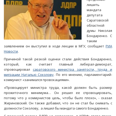
лишить
мандата
депутата
Саратовской
областной
думы Николая
Бондаренко. С
таким
заявлением он выступил в ходе лекции в МГУ, сообщает
РИА
Новости
.
Причиной такой резкой оценки стали действия Бондаренко,
который, как считает главный либерал-демократ,
спровоцировал
саратовского министра занятости, труда и
миграции Наталью Соколову
. По его мнению, парламентарий-
коммунист «занимался провокациями».
«Провоцирует министра труда, какой должен быть размер
прожиточного минимума… Он решил ее спровоцировать,
потому что у коммунистов цель, чтобы было плохо», - сказал
Жириновский. Он также добавил, что он не стал бы снимать с
должности Соколову, а лишил бы мандата самого Бондаренко.