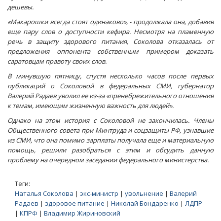
дешевы.
«Макарошки всегда стоят одинаково», - продолжала она, добавив
еще пару слов о доступности кефира. Несмотря на пламенную
речь в защиту здорового питания, Соколова отказалась от
предложения оппонента собственным примером доказать
саратовцам правоту своих слов.
В минувшую пятницу, спустя несколько часов после первых
публикаций о Соколовой в федеральных СМИ, губернатор
Валерий Радаев уволил ее из-за «пренебрежительного отношения
к темам, имеющим жизненную важность для людей».
Однако на этом история с Соколовой не закончилась. Члены
Общественного совета при Минтруда и соцзащиты РФ, узнавшие
из СМИ, что она помимо зарплаты получала еще и материальную
помощь, решили разобраться с этим и обсудить данную
проблему на очередном заседании федерального министерства.
Теги:
Наталья Соколова
|
экс-министр
|
увольнение
|
Валерий
Радаев
|
здоровое питание
|
Николай Бондаренко
|
ЛДПР
|
КПРФ
|
Владимир Жириновский