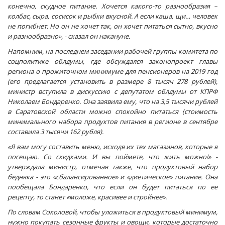
конечно, скудное питание. Хочется какого-то разнообразия –
колбас, сыра, сосисок и рыбки вкусной. А если каша, щи… человек
не погибнет. Но он не хочет так, он хочет питаться сытно, вкусно
и разнообразно», - сказал он накануне.
Напомним, на последнем заседании рабочей группы комитета по
соцполитике облдумы, где обсуждался законопроект главы
региона о прожиточном минимуме для пенсионеров на 2019 год
(его предлагается установить в размере 8 тысяч 278 рублей),
министр вступила в дискуссию с депутатом облдумы от КПРФ
Николаем Бондаренко. Она заявила ему, что на 3,5 тысячи рублей
в Саратовской области можно спокойно питаться (стоимость
минимального набора продуктов питания в регионе в сентябре
составила 3 тысячи 162 рубля).
«Я вам могу составить меню, исходя их тех магазинов, которые я
посещаю. Со скидками. И вы поймете, что жить можно!» -
утверждала министр, отмечая также, что продуктовый набор
бедняка - это «сбалансированное» и «диетическое» питание. Она
пообещала Бондаренко, что если он будет питаться по ее
рецепту, то станет «моложе, красивее и стройнее».
По словам Соколовой, чтобы уложиться в продуктовый минимум,
нужно покупать сезонные фрукты и овощи, которые достаточно