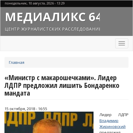
Перейти
понедельник, 10 августа, 2026 - 13:29
к
МЕДИАЛИКС 64
основному
содержанию
ЦЕНТР ЖУРНАЛИСТСКИХ РАССЛЕДОВАНИЙ
Toggl
naviga
Вы
Главная
здесь
«Министр с макарошечками». Лидер
ЛДПР предложил лишить Бондаренко
мандата
15 октября, 2018 - 16:55
Лидер ЛДПР
Владимир
Жириновский
предложил