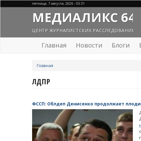
Перейти
пятница, 7 августа, 2026 - 03:31
к
МЕДИАЛИКС 64
основному
содержанию
ЦЕНТР ЖУРНАЛИСТСКИХ РАССЛЕДОВАНИЙ
Главная
Новости
Блоги
Вы
Главная
здесь
ЛДПР
ФССП: Облдеп Денисенко продолжает плод