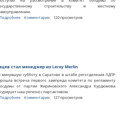
поступил на рассмотрение в комитет облдумы по
государственному строительству и местному
самоуправлению.
Подробнее
о
Комментарии
120 просмотров
Областных
депутатов-«бюджетников»
предлагают
обязать
отчитываться
о
работе
ев стал менеджер из Leroy Merlin
В минувшую субботу в Саратове в штабе реготделения ЛДПР
прошла встреча первого зампреда комитета по регламенту
Госдумы от партии Жириновского Александра Курдюмова
(курирует наш регион) с партактивом.
Подробнее
о
Комментарии
127 просмотров
Новым
координатором
саратовских
жириновцев
стал