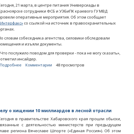
Сегодня, 21 марта, в центре питания Универсиады в
Красноярске сотрудники ФСБ и УЭБиПК краевого ГУ МВД
провели оперативные мероприятия. Об этом сообщает
«Интерфакс»
со ссылкой на источник в правоохранительных
органах.
По словам собеседника агентства, силовики обследовали
помещения и изъяли документы.
«Что послужило поводом для проверки - пока не могу сказать»,
- отметил инсайдер.
Подробнее
о
Комментарии
48 просмотров
Силовики
ищут
доказательства
распила
четверти
миллиарда
на
елу о хищении 10 миллиардов в лесной отрасли
Универсиаде
Сегодня в правительстве Хабаровского края прошли обыски,
связанные с деятельностью министерств при предыдущем
главе региона Вячеславе Шпорте («Единая Россия»). Об этом