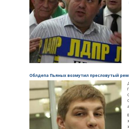
Облдепа Пьяных возмутил пресловутый ремо