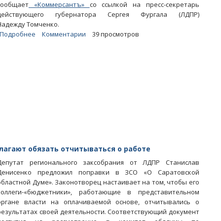
сообщает
«Коммерсантъ»
со ссылкой на пресс-секретарь
действующего губернатора Сергея Фургала (ЛДПР)
Надежду Томченко.
Подробнее
о
Комментарии
39 просмотров
В
хабаровском
кабмине
прошли
обыски
по
делу
о
хищении
10
миллиардов
агают обязать отчитываться о работе
в
Депутат регионального заксобрания от ЛДПР Станислав
лесной
Денисенко предложил поправки в ЗСО «О Саратовской
отрасли
областной Думе». Законотворец настаивает на том, чтобы его
коллеги-«бюджетники», работающие в представительном
органе власти на оплачиваемой основе, отчитывались о
результатах своей деятельности. Соответствующий документ