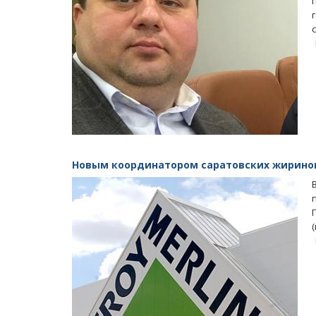
Новым координатором саратовских жириновц