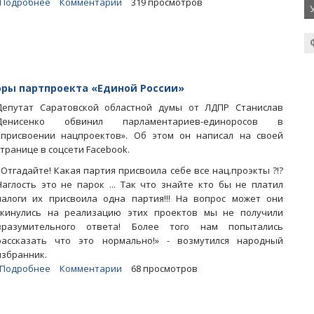
Подробнее
о
Комментарии
319 просмотров
Названы
самые
богатые
и
самые
бедные
оры партпроекта «Единой России»
депутаты
Депутат Саратовской областной думы от ЛДПР Станислав
облдумы
Денисенко обвинил парламентариев-единоросов в
«присвоении нацпроектов». Об этом он написал на своей
странице в соцсети Facebook.
«Отгадайте! Какая партия присвоила себе все нац.проэкты ?!?
Наглость это не парок ... Так что знайте кто бы не платил
налоги их присвоила одна партия!!! На вопрос может они
скинулись на реализацию этих проектов мы не получили
вразумительного ответа! Более того нам попытались
рассказать что это нормально!» - возмутился народный
избранник.
Подробнее
о
Комментарии
68 просмотров
Облдепов
от
ЛДПР