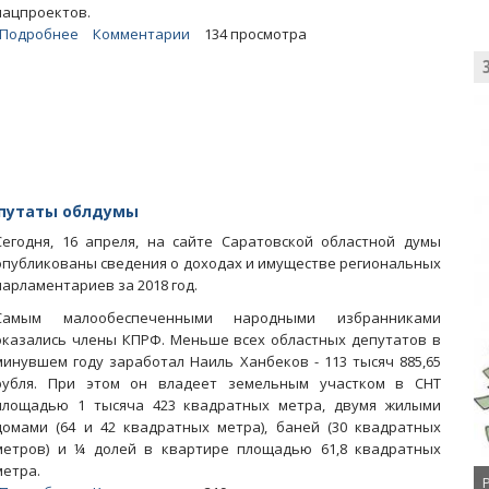
нацпроектов.
Подробнее
о
Комментарии
134 просмотра
Облдепа
Пьяных
возмутил
пресловутый
ремонт
дороги
возле
его
епутаты облдумы
дома
Сегодня, 16 апреля, на сайте Саратовской областной думы
опубликованы сведения о доходах и имуществе региональных
парламентариев за 2018 год.
Самым малообеспеченными народными избранниками
оказались члены КПРФ. Меньше всех областных депутатов в
минувшем году заработал Наиль Ханбеков - 113 тысяч 885,65
рубля. При этом он владеет земельным участком в СНТ
площадью 1 тысяча 423 квадратных метра, двумя жилыми
домами (64 и 42 квадратных метра), баней (30 квадратных
метров) и ¼ долей в квартире площадью 61,8 квадратных
метра.