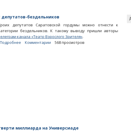
и
КПРФ
записали
х депутатов-бездельников
в
Троих депутатов Саратовской гордумы можно отнести к
кураторы
категории бездельников. К такому выводу пришли авторы
партпроекта
телеграм-канала «Театр Взрослого Зрителя»
.
«Единой
Подробнее
о
Комментарии
568 просмотров
России»
Телеграмеры
составили
список
саратовских
депутатов-
бездельников
тверти миллиарда на Универсиаде