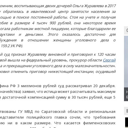
омним, воспитывающая двоих дочерей Ольга Журавлева в 2017
у обратилась в ивантеевский центр занятости населения за
ощью в поиске постоянной работы. Стоя на учете и получая
обие в размере 4 тысяч 900 рублей, она некоторое время
огала работникам местной пиццерии, которые благодарили ее
дуктами и деньгами. Этого оказалось достаточно для
збуждения в отношении женщины уголовного дела о
159.2 УК РФ).
й суд признал Журавлеву виновной и приговорил к 120 часам
левой вышла на федеральный уровень, прокурор области
Сергей
 и прекращении уголовного дела в силу малозначительности».
ановил отменить приговор нижестоящей инстанции, осудившей
фина РФ 3 миллионов рублей суд рассматривал 20 декабря.
значейства) заявил, что истица может рассчитывать максимум
и достаточной компенсацией сумму в 30 тысяч рублей, еще 5
ствованы ГУ МВД по Саратовской области и региональная
едставители полицейского главка сочли, что требования
ию ни в каком размере. Что касается филипенсковских