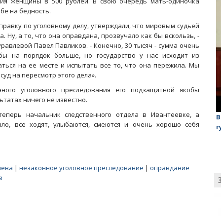
ия женщины в 500 рублей. В свою очередь мать-одиночка
бе на бедность.
справку по уголовному делу, утверждали, что мировым судьей
. Ну, а то, что она оправдана, прозвучало как бы вскользь, -
равлевой Павел Павликов. - Конечно, 30 тысяч - сумма очень
бы на порядок больше, но государство у нас исходит из
ься на ее месте и испытать все то, что она пережила. Мы
уд на пересмотр этого дела».
нного уголовного преследования его подзащитной якобы
ьтатах ничего не известно.
теперь начальник следственного отдела в Ивантеевке, а
лаган»
На обсуждении проекта завода в Горном едва не
В
ыло, все ходят, улыбаются, смеются и очень хорошо себя
случилась потасовка
г
лева
|
незаконное уголовное преследование
|
оправдание
в