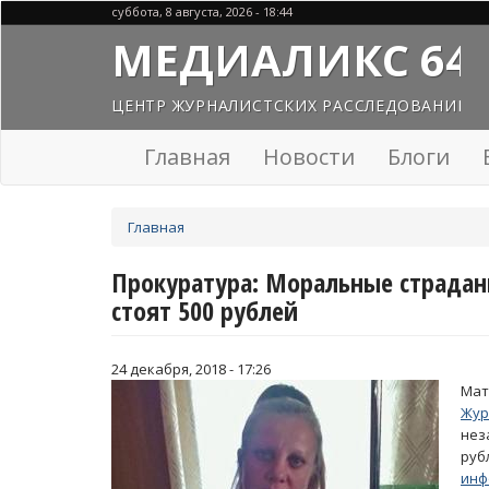
Перейти
суббота, 8 августа, 2026 - 18:44
к
МЕДИАЛИКС 64
основному
содержанию
ЦЕНТР ЖУРНАЛИСТСКИХ РАССЛЕДОВАНИЙ
Главная
Новости
Блоги
Вы
Главная
здесь
Прокуратура: Моральные страдан
стоят 500 рублей
24 декабря, 2018 - 17:26
Мат
Жу
нез
руб
инф