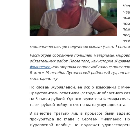
Нап
год
пом
пос
пом
про
во
мошенничестве при получении выплат (часть 1 статьи 
Рассмотрев собранные полицией материалы, мирово
обязательных работ. После того, как история Журав
Филипенко
инициировал вопрос «об отмене приговора
В итоге 19 октября Пугачевский районный суд пост
мать-одиночку.
По словам Журавлевой, ее иск о взыскании с Мин
Представитель ответчика (сотрудник областного ка
на 5 тысяч рублей. Однако служители Фемиды сочл
тысяч рублей пойдут в счет оплаты услуг адвоката.
В качестве третьих лиц в процессе были задей
прокуратура во главе с Сергеем Филипенко. Пр
Журавлевой вообще не подлежат удовлетворен