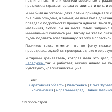
подчиненных, то они оценили моральные страдан
предложила стражам порядка оставить эти деньги се
«Они были не согласны даже с этим, прикладывали 
она была осуждена, а значит, ее вина была доказана
поведал о подробностях процесса адвокат Ольги Жу
маленькая, любой бы на месте Ольги запросил 
минимальных компенсаций. Никому не желаю оказат
будем подавать апелляционную жалобу в областной с
Павликов также отметил, что по факту незако
проводилась служебная проверка, однако о ее резул
«Старший дознаватель, которая вела это дело, 
Масленичный концерт ансамбля «Ба
Забабурин
так и работает, никому ничего не б
чувствуют», - рассказала женщина.
Теги:
Саратовская область
|
Ивантеевка
|
Ольга Журав
|
компенсация
|
моральный вред
|
Павел Павлико
139 просмотров