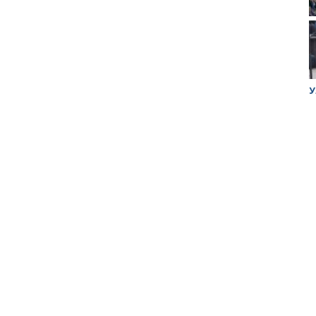
ук убийцы
Митинг против планов Росатома по
У
строительству завода в Горном