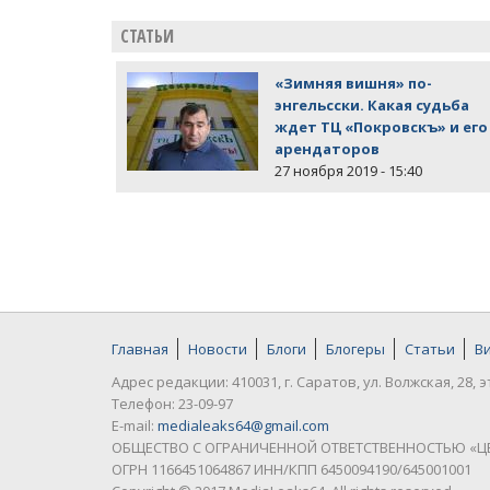
СТАТЬИ
«Зимняя вишня» по-
энгельсски. Какая судьба
ждет ТЦ «Покровскъ» и его
арендаторов
27 ноября 2019 - 15:40
Главная
Новости
Блоги
Блогеры
Статьи
В
Адрес редакции: 410031, г. Саратов, ул. Волжская, 28, э
Телефон: 23-09-97
E-mail:
medialeaks64@gmail.com
ОБЩЕСТВО С ОГРАНИЧЕННОЙ ОТВЕТСТВЕННОСТЬЮ «Ц
ОГРН 1166451064867 ИНН/КПП 6450094190/645001001