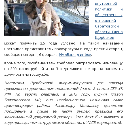
внутренней
политики и
общественных
отношений
Саратовской
области Елена
Щербаков
может получить 2,5 года условно. На таком наказании
настаивал представитель прокуратуры в ходе прений сторон,
сообщает сегодня, 6 февраля,
ИА «Взгляд-инфо»
.
Кроме того, гособвинитель требовал оштрафовать чиновницу
на 300 тысяч рублей и на 3 года лишить ее права занимать
должности на госслужбе.
Напомним, Щербаковой инкриминируются два эпизода
превышения должностных полномочий (часть 2 статьи 286 УК
РФ). По версии следствия, в 2015 году, будучи главой
Балашовского МР, она необоснованно назначила главе
администрации района Александру Москалеву «денежное
поощрение в сумме 80 тысяч рублей, превысив его
максимальный допустимый размер». Этот факт был выявлен в
ходе проведенных сотрудниками областного УФСБ мероприятий.