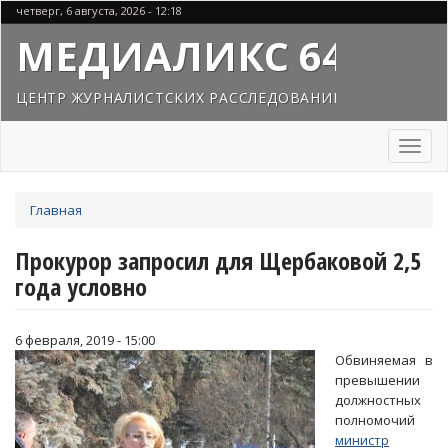
Перейти
четверг, 6 августа, 2026 - 12:18
к
МЕДИАЛИКС 64
основному
содержанию
ЦЕНТР ЖУРНАЛИСТСКИХ РАССЛЕДОВАНИЙ
Toggl
naviga
Вы
Главная
здесь
Прокурор запросил для Щербаковой 2,5
года условно
6 февраля, 2019 - 15:00
Обвиняемая в
превышении
должностных
полномочий
министр