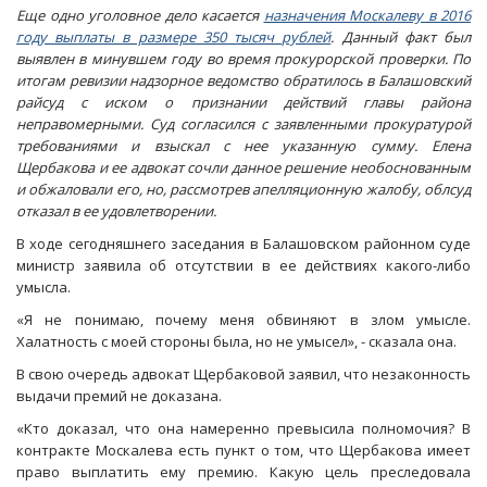
Еще одно уголовное дело касается
назначения Москалеву в 2016
году выплаты в размере 350 тысяч рублей
. Данный факт был
выявлен в минувшем году во время прокурорской проверки. По
итогам ревизии надзорное ведомство обратилось в Балашовский
райсуд с иском о признании действий главы района
неправомерными. Суд согласился с заявленными прокуратурой
требованиями и взыскал с нее указанную сумму. Елена
Щербакова и ее адвокат сочли данное решение необоснованным
и обжаловали его, но, рассмотрев апелляционную жалобу, облсуд
отказал в ее удовлетворении.
В ходе сегодняшнего заседания в Балашовском районном суде
министр заявила об отсутствии в ее действиях какого-либо
умысла.
«Я не понимаю, почему меня обвиняют в злом умысле.
Халатность с моей стороны была, но не умысел», - сказала она.
В свою очередь адвокат Щербаковой заявил, что незаконность
выдачи премий не доказана.
«Кто доказал, что она намеренно превысила полномочия? В
контракте Москалева есть пункт о том, что Щербакова имеет
право выплатить ему премию. Какую цель преследовала