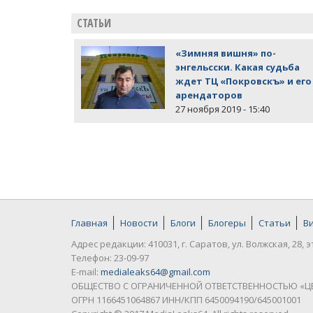
СТАТЬИ
«Зимняя вишня» по-
энгельсски. Какая судьба
ждет ТЦ «Покровскъ» и его
арендаторов
27 ноября 2019 - 15:40
Главная
Новости
Блоги
Блогеры
Статьи
В
Адрес редакции: 410031, г. Саратов, ул. Волжская, 28, э
Телефон: 23-09-97
E-mail:
medialeaks64@gmail.com
ОБЩЕСТВО С ОГРАНИЧЕННОЙ ОТВЕТСТВЕННОСТЬЮ «Ц
ОГРН 1166451064867 ИНН/КПП 6450094190/645001001