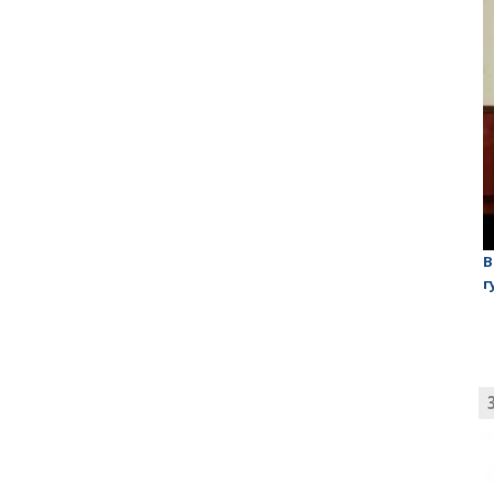
лаган»
На обсуждении проекта завода в Горном едва не
В
случилась потасовка
г