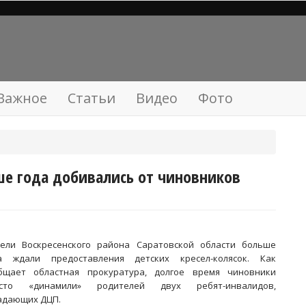
Важное
Статьи
Видео
Фото
е года добивались от чиновников
ели Воскресенского района Саратовской области больше
а ждали предоставления детских кресел-колясок. Как
бщает областная прокуратура, долгое время чиновники
осто «динамили» родителей двух ребят-инвалидов,
адающих ДЦП.