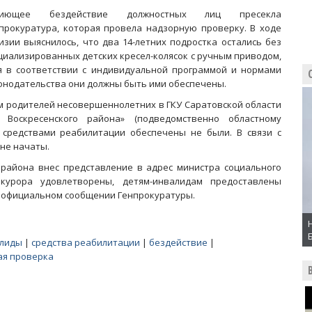
пиющее бездействие должностных лиц пресекла
прокуратура, которая провела надзорную проверку. В ходе
изии выяснилось, что два 14-летних подростка остались без
циализированных детских кресел-колясок с ручным приводом,
я в соответствии с индивидуальной программой и нормами
онодательства они должны быть ими обеспечены.
м родителей несовершеннолетних в ГКУ Саратовской области
 Воскресенского района» (подведомственно областному
 средствами реабилитации обеспечены не были. В связи с
не начаты.
района внес представление в адрес министра социального
окурора удовлетворены, детям-инвалидам предоставлены
в официальном сообщении Генпрокуратуры.
алиды
|
средства реабилитации
|
бездействие
|
ая проверка