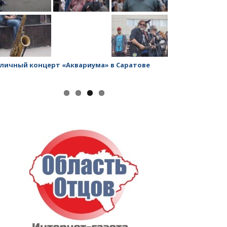
личный концерт «Аквариума» в Саратове
Заводской рай