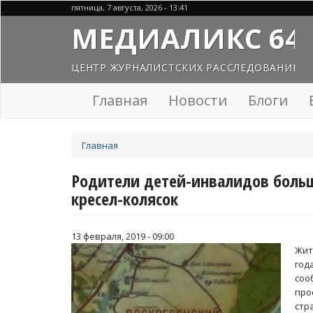
Перейти
пятница, 7 августа, 2026 - 13:41
к
МЕДИАЛИКС 64
основному
содержанию
ЦЕНТР ЖУРНАЛИСТСКИХ РАССЛЕДОВАНИЙ
Главная
Новости
Блоги
Вы
Главная
здесь
Родители детей-инвалидов больш
кресел-колясок
13 февраля, 2019 - 09:00
Жит
год
соо
пр
стр