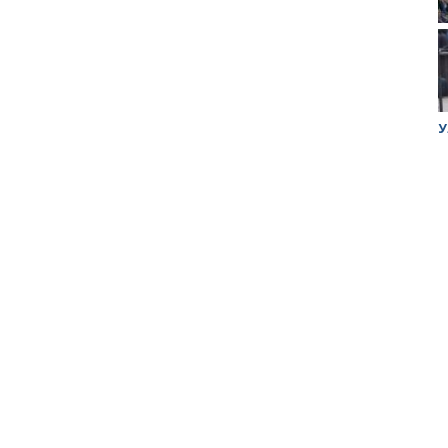
ук убийцы
Митинг против планов Росатома по
У
строительству завода в Горном