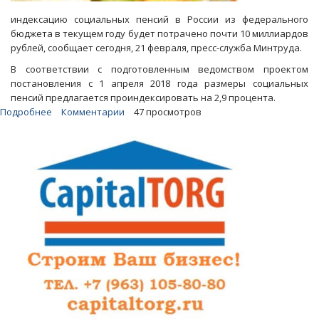
индексацию социальных пенсий в России из федерального
бюджета в текущем году будет потрачено почти 10 миллиардов
рублей, сообщает сегодня, 21 февраля, пресс-служба Минтруда.
В соответствии с подготовленным ведомством проектом
постановления с 1 апреля 2018 года размеры социальных
пенсий предлагается проиндексировать на 2,9 процента.
Подробнее
о
Комментарии
47 просмотров
Минтруд
РФ:
С
1
апреля
социальная
пенсия
увеличится
в
среднем
на
255
рублей