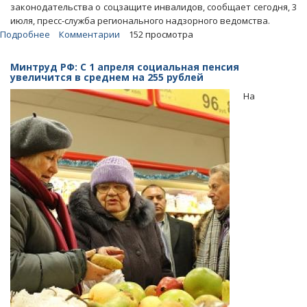
законодательства о соцзащите инвалидов, сообщает сегодня, 3
июля, пресс-служба регионального надзорного ведомства.
Подробнее
о
Комментарии
152 просмотра
Подчиненные
министра-«беглянки»
Минтруд РФ: С 1 апреля социальная пенсия
оставили
увеличится в среднем на 255 рублей
детей-
На
инвалидов
без
средств
реабилитации