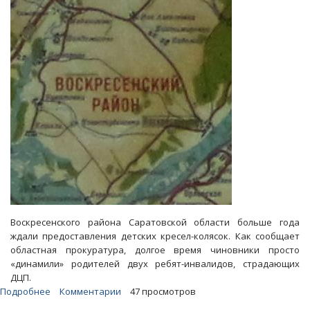
отказывались
бесплатно
кормить
в
школах
Воскресенского района Саратовской области больше года
ждали предоставления детских кресел-колясок. Как сообщает
областная прокуратура, долгое время чиновники просто
«динамили» родителей двух ребят-инвалидов, страдающих
ДЦП.
Подробнее
о
Комментарии
47 просмотров
Родители