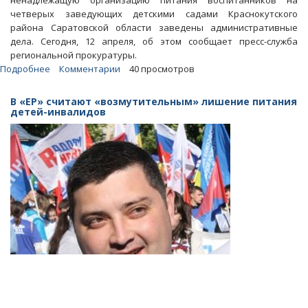
ненадлежащую организацию питания воспитанников на
четверых заведующих детскими садами Краснокутского
района Саратовской области заведены административные
дела. Сегодня, 12 апреля, об этом сообщает пресс-служба
региональной прокуратуры.
Подробнее
о
Комментарии
40 просмотров
В
краснокутских
В «ЕР» считают «возмутительным» лишение питания
детсадах
детей-инвалидов
воспитанникам
уменьшили
порции
еды
вдвое