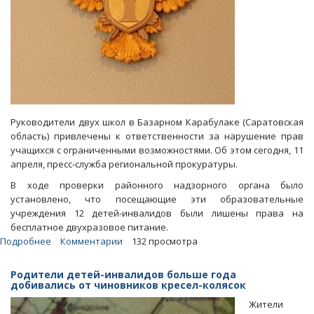
Руководители двух школ в Базарном Карабулаке (Саратовская
область) привлечены к ответственности за нарушение прав
учащихся с ограниченными возможностями. Об этом сегодня, 11
апреля, пресс-служба региональной прокуратуры.
В ходе проверки районного надзорного органа было
установлено, что посещающие эти образовательные
учреждения 12 детей-инвалидов были лишены права на
бесплатное двухразовое питание.
Подробнее
о
Комментарии
132 просмотра
В
Базарном
Родители детей-инвалидов больше года
Карабулаке
добивались от чиновников кресел-колясок
детей-
Жители
инвалидов