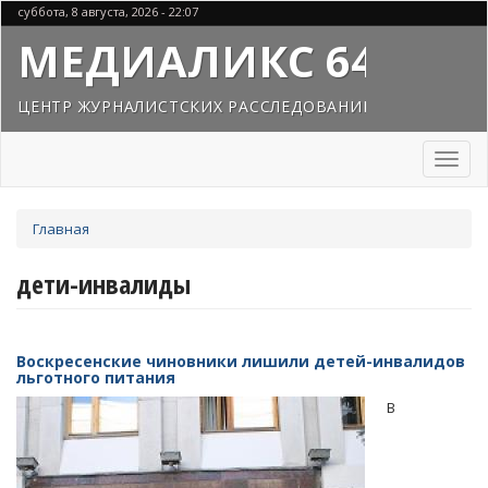
Перейти
суббота, 8 августа, 2026 - 22:07
к
МЕДИАЛИКС 64
основному
содержанию
ЦЕНТР ЖУРНАЛИСТСКИХ РАССЛЕДОВАНИЙ
Toggl
naviga
Вы
Главная
здесь
дети-инвалиды
Воскресенские чиновники лишили детей-инвалидов
льготного питания
В