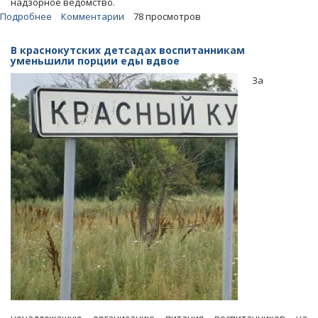
надзорное ведомство.
Подробнее
о
Комментарии
78 просмотров
Воскресенские
чиновники
В краснокутских детсадах воспитанникам
лишили
уменьшили порции еды вдвое
детей-
За
инвалидов
льготного
питания