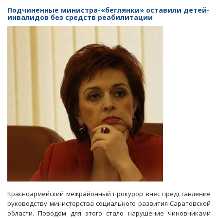
детей-
Подчиненные министра-«беглянки» оставили детей-
инвалидов
инвалидов без средств реабилитации
больше
года
добивались
от
чиновников
кресел-
колясок
Красноармейский межрайонный прокурор внес представление
руководству министерства социального развития Саратовской
области. Поводом для этого стало нарушение чиновниками