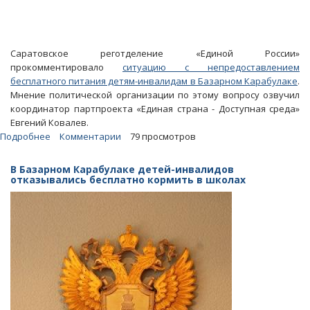
Саратовское реготделение «Единой России»
прокомментировало
ситуацию с непредоставлением
бесплатного питания детям-инвалидам в Базарном Карабулаке
.
Мнение политической организации по этому вопросу озвучил
координатор партпроекта «Единая страна - Доступная среда»
Евгений Ковалев.
Подробнее
о
Комментарии
79 просмотров
В
«ЕР»
В Базарном Карабулаке детей-инвалидов
считают
отказывались бесплатно кормить в школах
«возмутительным»
лишение
питания
детей-
инвалидов