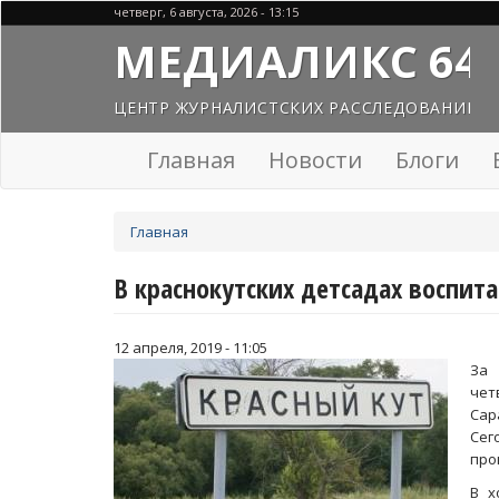
Перейти
четверг, 6 августа, 2026 - 13:15
к
МЕДИАЛИКС 64
основному
содержанию
ЦЕНТР ЖУРНАЛИСТСКИХ РАССЛЕДОВАНИЙ
Главная
Новости
Блоги
Вы
Главная
здесь
В краснокутских детсадах воспи
12 апреля, 2019 - 11:05
За 
чет
Сар
Сег
про
В х