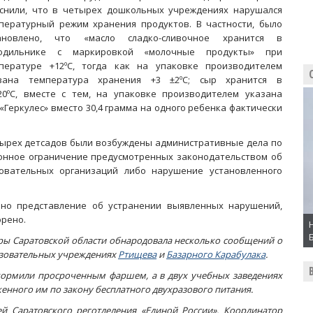
снили, что в четырех дошкольных учреждениях нарушался
пературный режим хранения продуктов. В частности, было
ановлено, что «масло сладко-сливочное хранится в
одильнике с маркировкой «молочные продукты» при
пературе +12ºС, тогда как на упаковке производителем
зана температура хранения +3 ±2ºС; сыр хранится в
0ºС, вместе с тем, на упаковке производителем указана
 «Геркулес» вместо 30,4 грамма на одного ребенка фактически
ырех детсадов были возбуждены административные дела по
конное ограничение предусмотренных законодательством об
овательных организаций либо нарушение установленного
ено представление об устранении выявленных нарушений,
орено.
уры Саратовской области обнародовала несколько сообщений о
азовательных учреждениях
Ртищева
и
Базарного Карабулака
.
кормили просроченным фаршем, а в двух учебных заведениях
енного им по закону бесплатного двухразового питания.
ей Саратовского реготделения «Единой России». Координатор