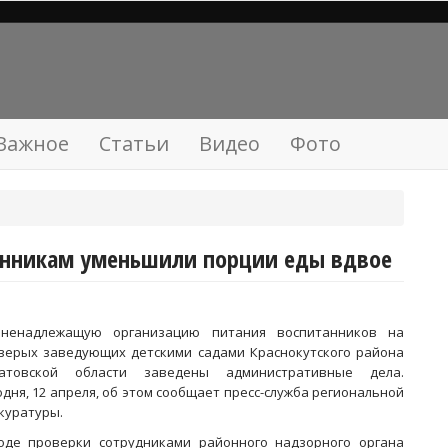
Важное
Статьи
Видео
Фото
танникам уменьшили порции еды вдвое
ненадлежащую организацию питания воспитанников на
верых заведующих детскими садами Краснокутского района
атовской области заведены административные дела.
одня, 12 апреля, об этом сообщает пресс-служба региональной
куратуры.
оде проверки сотрудниками районного надзорного органа