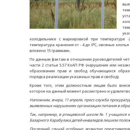
выя
тем
уст
хол
тем
ука
холодильнике с маркировкой при температуре -2
температура хранения от - 4 до 0ºС, овсяные хлопья
вложено 15 граммам».
По данным фактам в отношении руководителей чет
части 2 статьи 5.57 КоАП РФ (нарушение или неза
образовании прав и свобод обучающихся образ
порядка реализации указанных прав и свобод).
Кроме того, этим должностным лицам было внес
которое на данный момент рассмотрено и удовлетв
Напомним, вчера, 11 апреля, пресс-служба прокурат
выявленных нарушениях организации питания в обр
Так, например, в ртищевской школе № 1 учащихся 
Базарного Карабулака детей-инвалидов лишили полож
Последний случай особенно возмутил представител