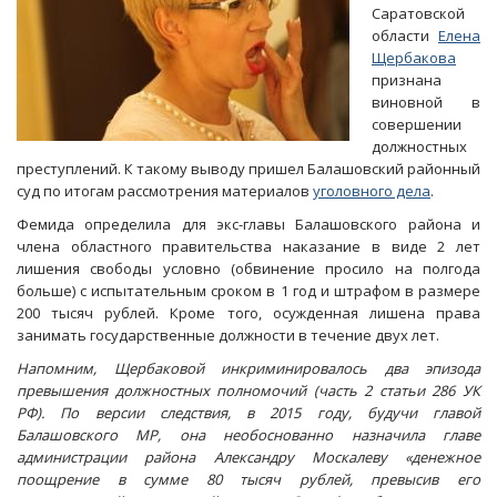
Саратовской
области
Елена
Щербакова
признана
виновной в
совершении
должностных
преступлений. К такому выводу пришел Балашовский районный
суд по итогам рассмотрения материалов
уголовного дела
.
Фемида определила для экс-главы Балашовского района и
члена областного правительства наказание в виде 2 лет
лишения свободы условно (обвинение просило на полгода
больше) с испытательным сроком в 1 год и штрафом в размере
200 тысяч рублей. Кроме того, осужденная лишена права
занимать государственные должности в течение двух лет.
Напомним, Щербаковой инкриминировалось два эпизода
превышения должностных полномочий (часть 2 статьи 286 УК
РФ). По версии следствия, в 2015 году, будучи главой
Балашовского МР, она необоснованно назначила главе
администрации района Александру Москалеву «денежное
поощрение в сумме 80 тысяч рублей, превысив его