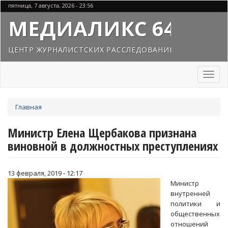
Перейти
пятница, 7 августа, 2026 - 23:56
к
МЕДИАЛИКС 64
основному
содержанию
ЦЕНТР ЖУРНАЛИСТСКИХ РАССЛЕДОВАНИЙ
Toggl
naviga
Вы
Главная
здесь
Министр Елена Щербакова признана
виновной в должностных преступлениях
13 февраля, 2019 - 12:17
Министр
внутренней
политики и
общественных
отношений