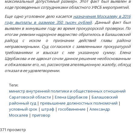
максимальный допустимый размер». Этот факт был выявлен в
ходе проведенных сотрудниками областного УФСБ мероприятий.
Еще одно уголовное дело касается
назначения Москалеву в 2016
году выплаты в размере 350 тысяч рублей
. Данный факт был
выявлен в минувшем году во время прокурорской проверки. По
итогам ревизии надзорное ведомство обратилось в Балашовский
райсуд с иском о признании действий главы района
неправомерными. Суд согласился с заявленными прокуратурой
требованиями и взыскал с нее указанную сумму. Елена
Щербакова и ее адвокат сочли данное решение необоснованным
и обжаловали его, но, рассмотрев апелляционную жалобу, облсуд
отказал в ее удовлетворении.
Теги:
министр внутренней политики и общественных отношений
Саратовской области
|
Елена Щербаков
|
Балашовский
районный суд
|
превышение должностных полномочий
|
условный срок
|
штраф
|
гособвинение
|
Александр
Москалев
|
приговор
371 просмотр