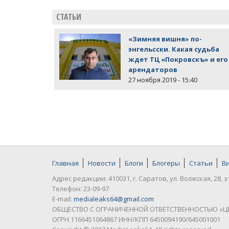
СТАТЬИ
«Зимняя вишня» по-
энгельсски. Какая судьба
ждет ТЦ «Покровскъ» и его
арендаторов
27 ноября 2019 - 15:40
Главная
Новости
Блоги
Блогеры
Статьи
В
Адрес редакции: 410031, г. Саратов, ул. Волжская, 28, э
Телефон: 23-09-97
E-mail:
medialeaks64@gmail.com
ОБЩЕСТВО С ОГРАНИЧЕННОЙ ОТВЕТСТВЕННОСТЬЮ «Ц
ОГРН 1166451064867 ИНН/КПП 6450094190/645001001