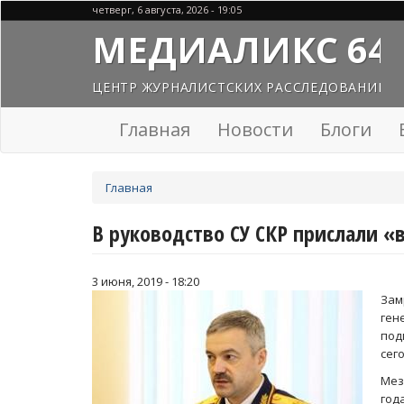
Перейти
четверг, 6 августа, 2026 - 19:05
к
МЕДИАЛИКС 64
основному
содержанию
ЦЕНТР ЖУРНАЛИСТСКИХ РАССЛЕДОВАНИЙ
Главная
Новости
Блоги
Вы
Главная
здесь
В руководство СУ СКР прислали «
3 июня, 2019 - 18:20
Зам
ген
под
сег
Мез
год