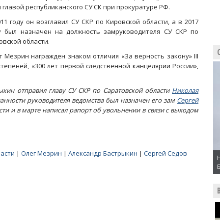
л главой республиканского СУ СК при прокуратуре РФ.
011 году он возглавил СУ СКР по Кировской области, а в 2017
у был назначен на должность замруководителя СУ СКР по
овской области.
г Мезрин награжден знаком отличия «За верность закону» III
I степеней, «300 лет первой следственной канцелярии России»,
ыкин отправил главу СУ СКР по Саратовской области
Николая
анности руководителя ведомства был назначен его зам
Сергей
сти и в марте написал рапорт об увольнении в связи с выходом
ласти
|
Олег Мезрин
|
Александр Бастрыкин
|
Сергей Седов