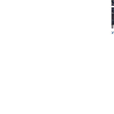
ук убийцы
Митинг против планов Росатома по
У
строительству завода в Горном