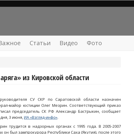
Важное
Статьи
Видео
Фото
варяга» из Кировской области
руководителя СУ СКР по Саратовской области назначен
ерал-майор юстиции Олег Мезрин. Соответствующий приказ
писал председатель СК РФ Александр Бастрыкин, сообщает
одня, 3 июня,
ИА «Взгляд-инфо»
.
рин трудится в надзорных органах с 1995 года. В 2005-2007
ах он был зампрокурора Республики Саха (Якутия), после этого