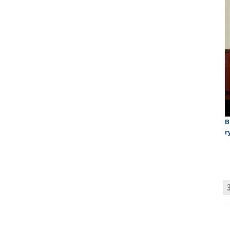
лаган»
На обсуждении проекта завода в Горном едва не
В
случилась потасовка
г