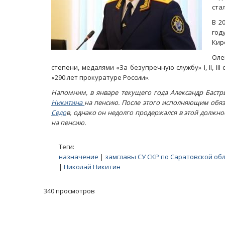
ста
В 2
год
Кир
Оле
степени, медалями «За безупречную службу» I, II, II
«290 лет прокуратуре России».
Напомним, в январе текущего года Александр Бастр
Никитина
на пенсию. После этого исполняющим обяз
Седо
в, однако он недолго продержался в этой должно
на пенсию.
Теги:
назначение
|
замглавы СУ СКР по Саратовской об
|
Николай Никитин
340 просмотров