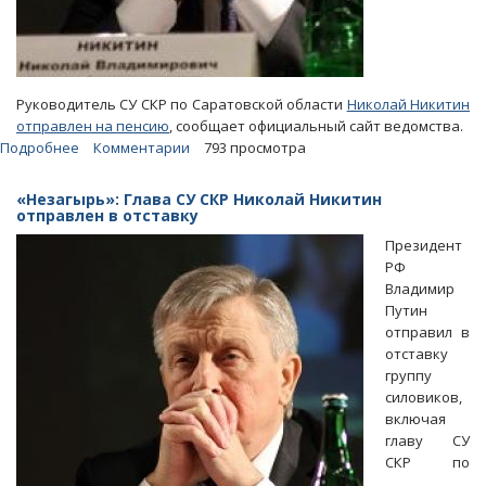
Руководитель СУ СКР по Саратовской области
Николай Никитин
отправлен на пенсию
, сообщает официальный сайт ведомства.
Подробнее
о
Комментарии
793 просмотра
Бастрыкин
отправил
«Незагырь»: Глава СУ СКР Николай Никитин
Николая
отправлен в отставку
Никитина
Президент
на
РФ
пенсию
Владимир
Путин
отправил в
отставку
группу
силовиков,
включая
главу СУ
СКР по