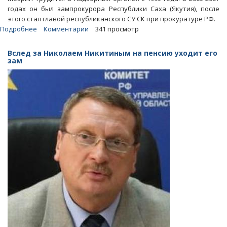
годах он был зампрокурора Республики Саха (Якутия), после
этого стал главой республиканского СУ СК при прокуратуре РФ.
Подробнее
о
Комментарии
341 просмотр
В
руководство
Вслед за Николаем Никитиным на пенсию уходит его
СУ
зам
СКР
прислали
«варяга»
из
Кировской
области