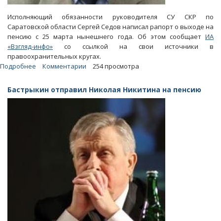
Исполняющий обязанности руководителя СУ СКР по
Саратовской области Сергей Седов написал рапорт о выходе на
пенсию с 25 марта нынешнего года. Об этом сообщает
ИА
«
Взгляд-инфо»
со ссылкой на свои источники в
правоохранительных кругах.
Подробнее
о
Комментарии
254 просмотра
Вслед
за
Бастрыкин отправил Николая Никитина на пенсию
Николаем
Никитиным
на
пенсию
уходит
его
зам