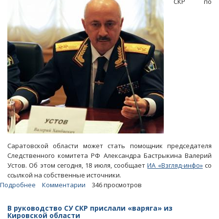
СКР по
главы
областного
СУ
СКР
Саратовской области может стать помощник председателя
Следственного комитета РФ Александра Бастрыкина Валерий
Устов. Об этом сегодня, 18 июля, сообщает
ИА «Взгляд-инфо»
со
ссылкой на собственные источники.
Подробнее
о
Комментарии
346 просмотров
Помощнику
Александра
В руководство СУ СКР прислали «варяга» из
Бастрыкина
Кировской области