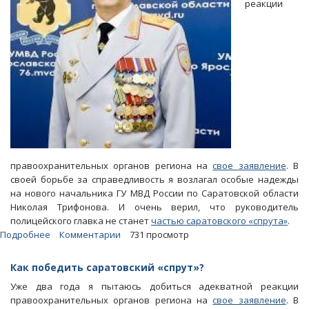
реакции
правоохранительных органов региона на
свое заявление
. В
своей борьбе за справедливость я возлагал особые надежды
на нового начальника ГУ МВД России по Саратовской области
Николая Трифонова. И очень верил, что руководитель
полицейского главка не станет
частью саратовского «спрута»
.
Подробнее
о
Комментарии
731 просмотр
Блоги.
Генерал
Как победить саратовский «спрут»?
Николай
Уже два года я пытаюсь добиться адекватной реакции
Трифонов
правоохранительных органов региона на
свое заявление
. В
погрузился