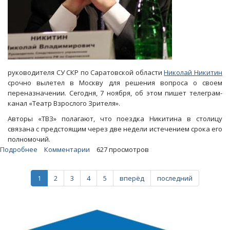
руководителя СУ СКР по Саратовской области
Николай Никитин
срочно вылетел в Москву для решения вопроса о своем
переназначении. Сегодня, 7 ноября, об этом пишет телеграм-
канал «Театр Взрослого Зрителя».
Авторы «ТВЗ» полагают, что поездка Никитина в столицу
связана с предстоящим через две недели истечением срока его
полномочий.
Подробнее
о
Комментарии
627 просмотров
«ТВЗ»:
В
1
2
3
4
5
вперёд
последний
Москве
Николай
Никитин
ждет
своего