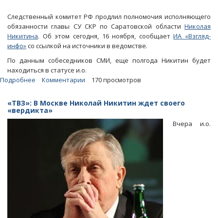
Следственный комитет РФ продлил полномочия исполняющего
обязанности главы СУ СКР по Саратовской области
Николая
Никитина
. Об этом сегодня, 16 ноября, сообщает
ИА «Взгляд-
инфо»
со ссылкой на источники в ведомстве.
По данным собеседников СМИ, еще полгода Никитин будет
находиться в статусе и.о.
Подробнее
о
Комментарии
170 просмотров
Николаю
Никитину
«ТВЗ»: В Москве Николай Никитин ждет своего
продлили
«вердикта»
срок
Вчера и.о.
полномочий
на
полгода