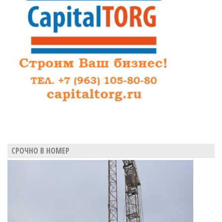
«вердикта»
СРОЧНО В НОМЕР