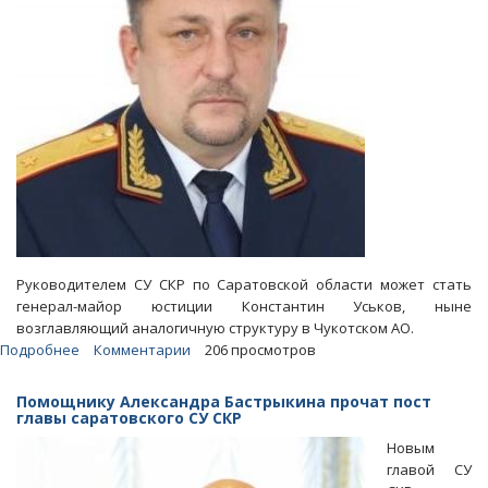
Руководителем СУ СКР по Саратовской области может стать
генерал-майор юстиции Константин Уськов, ныне
возглавляющий аналогичную структуру в Чукотском АО.
Подробнее
о
Комментарии
206 просмотров
Журналисты
назвали
Помощнику Александра Бастрыкина прочат пост
нового
главы саратовского СУ СКР
претендента
Новым
на
главой СУ
пост