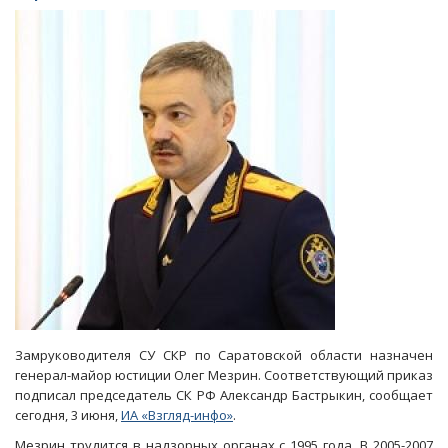
прочат
пост
главы
саратовского
СУ
СКР
Замруководителя СУ СКР по Саратовской области назначен
генерал-майор юстиции Олег Мезрин. Соответствующий приказ
подписал председатель СК РФ Александр Бастрыкин, сообщает
сегодня, 3 июня,
ИА «Взгляд-инфо»
.
Мезрин трудится в надзорных органах с 1995 года. В 2005-2007