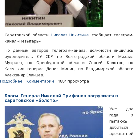
Саратовской области
Николая Никитина
, сообщает телеграм-
канал «Незыгарь».
По данным авторов телеграм-канала, должности лишились
руководитель СУ СКР по Волгоградской области Михаил
Музраев, по Оренбургской области Сергей Колотов, по
Калмыкии генерал Денис Минин, по Владимирской области
Александр Еланцев.
Подробнее
о
Комментарии
1884 просмотра
«Незагырь»:
Глава
Блоги. Генерал Николай Трифонов погрузился в
СУ
саратовское «болото»
СКР
Уже два
Николай
года я
Никитин
пытаюсь
отправлен
добиться
в
адекватной
отставку