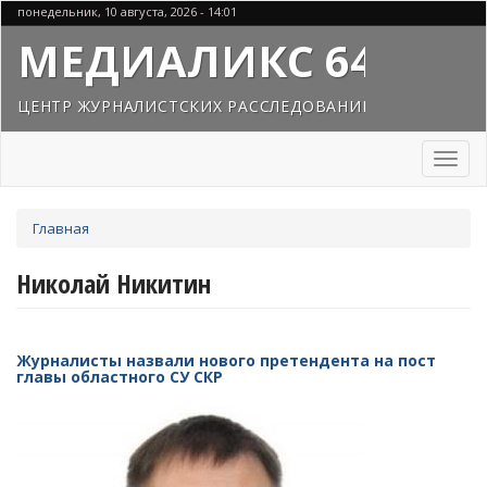
Перейти
понедельник, 10 августа, 2026 - 14:01
к
МЕДИАЛИКС 64
основному
содержанию
ЦЕНТР ЖУРНАЛИСТСКИХ РАССЛЕДОВАНИЙ
Toggl
naviga
Вы
Главная
здесь
Николай Никитин
Журналисты назвали нового претендента на пост
главы областного СУ СКР