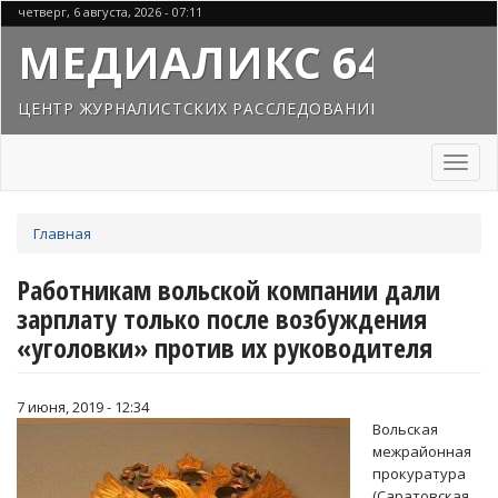
Перейти
четверг, 6 августа, 2026 - 07:11
к
МЕДИАЛИКС 64
основному
содержанию
ЦЕНТР ЖУРНАЛИСТСКИХ РАССЛЕДОВАНИЙ
Toggl
naviga
Вы
Главная
здесь
Работникам вольской компании дали
зарплату только после возбуждения
«уголовки» против их руководителя
7 июня, 2019 - 12:34
Вольская
межрайонная
прокуратура
(Саратовская