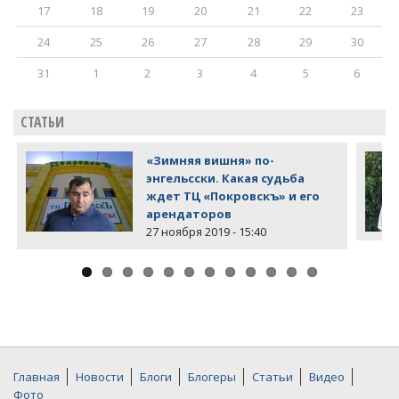
17
18
19
20
21
22
23
24
25
26
27
28
29
30
31
1
2
3
4
5
6
СТАТЬИ
«Зимняя вишня» по-
энгельсски. Какая судьба
ждет ТЦ «Покровскъ» и его
арендаторов
27 ноября 2019 - 15:40
Главная
Новости
Блоги
Блогеры
Статьи
Видео
Фото