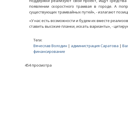
поддержки реализуют свой проект, ищут средства 
появлении скоростного трамвая в городе. А поп
существующих трамвайных путей», - излагают позиц
«У нас есть возможности и будем их вместе реализо
ставить высокие планки, искать варианты», - цитир
Теги:
Вячеслав Володин
|
администрация Саратова
|
Ва
финансирование
454 просмотра