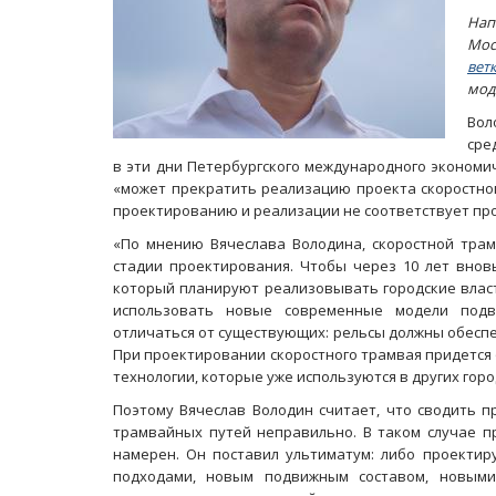
Нап
Мос
вет
мод
Вол
сре
в эти дни Петербургского международного экономи
«может прекратить реализацию проекта скоростног
проектированию и реализации не соответствует про
«По мнению Вячеслава Володина, скоростной трам
стадии проектирования. Чтобы через 10 лет внов
который планируют реализовывать городские власт
использовать новые современные модели подв
отличаться от существующих: рельсы должны обесп
При проектировании скоростного трамвая придется 
технологии, которые уже используются в других горо
Поэтому Вячеслав Володин считает, что сводить п
трамвайных путей неправильно. В таком случае п
намерен. Он поставил ультиматум: либо проектир
подходами, новым подвижным составом, новыми