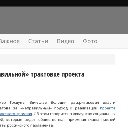
Важное
Статьи
Видео
Фото
вильной» трактовке проекта
кер Госдумы Вячеслав Володин раскритиковал власти
атова за «неправильный» подход к реализации
проекта
ростного трамвая
. Об этом говорится в аккаунтах социальных
ей, которые ведет общественная приемная главы нижней
аты российского парламента.