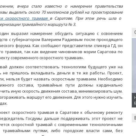
омним, вчера стало известно о намерении правительства
квы выделить около 70 миллионов рублей на проектирование
ки скоростного трамвая
в Саратове. При этом речь шла о
ернизации трамвайного маршрута № 3.
один выразил намерение обсудить ситуацию с освоением
дств с губернатором Валерием Радаевым после проходящего
ческого форума. Как сообщают представители спикера ГД, он
о трамвая, так как видение чиновников мэрии Саратова по
екту современного скоростного трамвая».
вай должен соответствовать технологиям будущего уже на
ь не пришлось вкладывать деньги в те же работы. Проект,
и, нельзя будет назвать скоростным трамваем. Необходимо
ижного состава, трамвайные пути должны кардинально
ечить иную скорость движения состава, минимизировать шум.
огораживать маршрут его движения. Для этого нужно изучить
дах.
роект скоростного трамвая в Саратове к обычному ремонту
редседатель Госдумы дальше поддерживать этот проект не
уется скоростной трамвай с современными технологичными
 трамвайными путями, либо городские власти сами, без