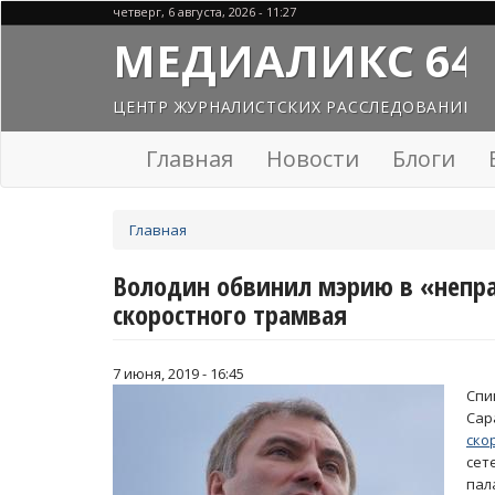
Перейти
четверг, 6 августа, 2026 - 11:27
к
МЕДИАЛИКС 64
основному
содержанию
ЦЕНТР ЖУРНАЛИСТСКИХ РАССЛЕДОВАНИЙ
Главная
Новости
Блоги
Вы
Главная
здесь
Володин обвинил мэрию в «непра
скоростного трамвая
7 июня, 2019 - 16:45
Спи
Сар
ско
сет
пал