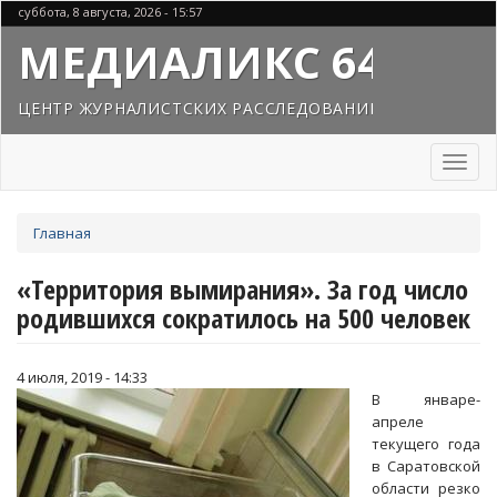
Перейти
суббота, 8 августа, 2026 - 15:57
к
МЕДИАЛИКС 64
основному
содержанию
ЦЕНТР ЖУРНАЛИСТСКИХ РАССЛЕДОВАНИЙ
Toggl
naviga
Вы
Главная
здесь
«Территория вымирания». За год число
родившихся сократилось на 500 человек
4 июля, 2019 - 14:33
В январе-
апреле
текущего года
в Саратовской
области резко