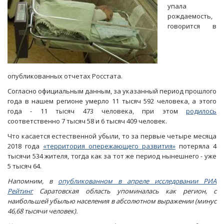
упала
рождаемость,
говорится в
опубликованных отчетах Росстата.
Согласно официальным данным, за указанный период прошлого
года в нашем регионе умерло 11 тысяч 592 человека, а этого
года - 11 тысяч 473 человека, при этом
родилось
соответственно 7 тысяч 58 и 6 тысяч 409 человек.
Что касается естественной убыли, то за первые четыре месяца
2018 года
«территория опережающего развития»
потеряла 4
тысячи 534 жителя, тогда как за тот же период нынешнего - уже
5 тысяч 64.
Напомним, в
опубликованном в апреле исследовании РИА
Рейтинг
Саратовская область упоминалась как регион, с
наибольшей убылью населения в абсолютном выражении (минус
46,68 тысячи человек).