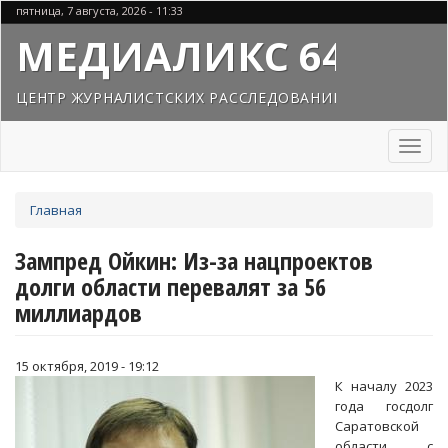
Перейти
пятница, 7 августа, 2026 - 11:33
к
МЕДИАЛИКС 64
основному
содержанию
ЦЕНТР ЖУРНАЛИСТСКИХ РАССЛЕДОВАНИЙ
Toggl
naviga
Вы
Главная
здесь
Зампред Ойкин: Из-за нацпроектов
долги области перевалят за 56
миллиардов
15 октября, 2019 - 19:12
К началу 2023
года госдолг
Саратовской
области с