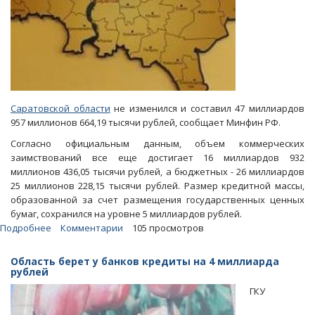
Саратовской области
не изменился и составил 47 миллиардов
957 миллионов 664,19 тысячи рублей, сообщает Минфин РФ.
Согласно официальным данным, объем коммерческих
заимствований все еще достигает 16 миллиардов 932
миллионов 436,05 тысячи рублей, а бюджетных - 26 миллиардов
25 миллионов 228,15 тысячи рублей. Размер кредитной массы,
образованной за счет размещения государственных ценных
бумаг, сохранился на уровне 5 миллиардов рублей.
Подробнее
о
Комментарии
105 просмотров
Минфин
РФ:
Область берет у банков кредиты на 4 миллиарда
Долг
рублей
саратовских
ГКУ
муниципалитетов
перешагнул