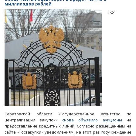
саратовские
миллиардов рублей
муниципалитеты
ГКУ
сумели
немного
уменьшить
свои
долги
Саратовской области «Государственное агентство по
централизации закупок»
снова объявило аукционы
на
предоставление кредитных линий. Согласно размещенным на
сайте «Госзакупки» уведомлениям, на этот раз госучреждение