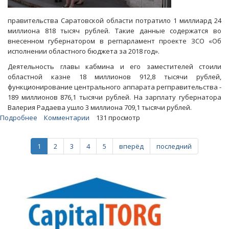
правительства Саратовской области потратило 1 миллиард 24
миллиона 818 тысяч рублей. Такие данные содержатся во
внесенном губернатором в регпарламент проекте ЗСО «Об
исполнении областного бюджета за 2018 год».
Деятельность главы кабмина и его заместителей стоили
областной казне 18 миллионов 912,8 тысячи рублей,
функционирование центрального аппарата регправительства -
189 миллионов 876,1 тысячи рублей. На зарплату губернатора
Валерия Радаева ушло 3 миллиона 709,1 тысячи рублей.
Подробнее
о
Комментарии
131 просмотр
В
прошлом
1
2
3
4
5
вперёд
последний
году
траты
управделами
правительства
региона
превысили
миллиард
рублей