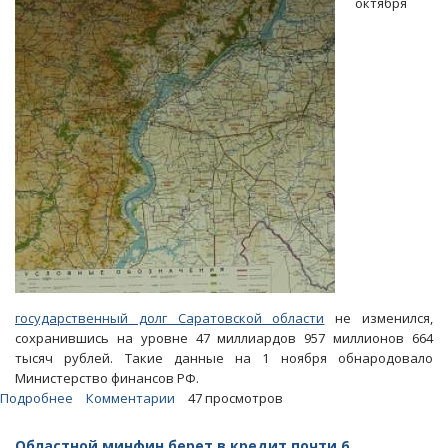
октября
на
полтора
миллиарда
государственный долг Саратовской области
не изменился,
сохранившись на уровне 47 миллиардов 957 миллионов 664
тысяч рублей. Такие данные на 1 ноября обнародовало
Министерство финансов РФ.
Подробнее
о
Комментарии
47 просмотров
За
месяц
Областной минфин берет в кредит почти 6