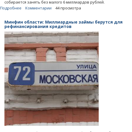
собирается занять без малого 6 миллиардов рублей.
Подробнее
о
Комментарии
44 просмотра
Областной
минфин
Минфин области: Миллиардные займы берутся для
берет
рефинансирования кредитов
в
кредит
почти
6
миллиардов
рублей