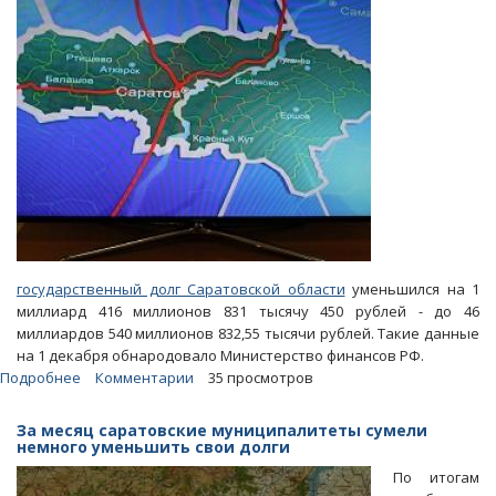
государственный долг Саратовской области
уменьшился на 1
миллиард 416 миллионов 831 тысячу 450 рублей - до 46
миллиардов 540 миллионов 832,55 тысячи рублей. Такие данные
на 1 декабря обнародовало Министерство финансов РФ.
Подробнее
о
Комментарии
35 просмотров
Госдолг
Саратовской
За месяц саратовские муниципалитеты сумели
области
немного уменьшить свои долги
уменьшился
По итогам
почти