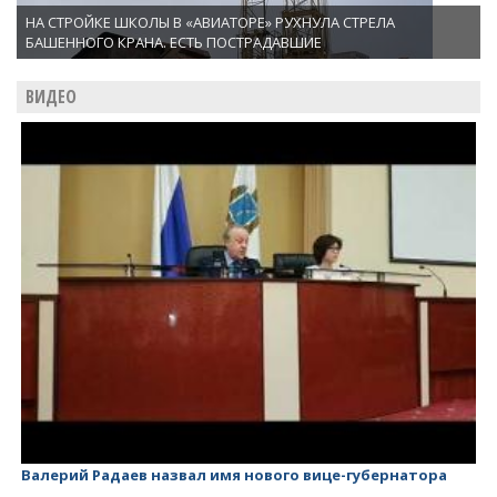
НА СТРОЙКЕ ШКОЛЫ В «АВИАТОРЕ» РУХНУЛА СТРЕЛА
БАШЕННОГО КРАНА. ЕСТЬ ПОСТРАДАВШИЕ
ВИДЕО
Валерий Радаев - губернатор, у которого ничего нет!
Ви
Ло