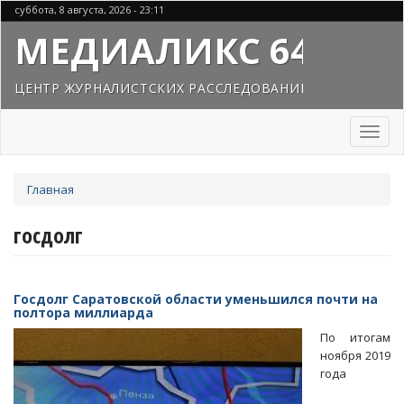
Перейти
суббота, 8 августа, 2026 - 23:11
к
МЕДИАЛИКС 64
основному
содержанию
ЦЕНТР ЖУРНАЛИСТСКИХ РАССЛЕДОВАНИЙ
Toggl
naviga
Вы
Главная
здесь
госдолг
Госдолг Саратовской области уменьшился почти на
полтора миллиарда
По итогам
ноября 2019
года