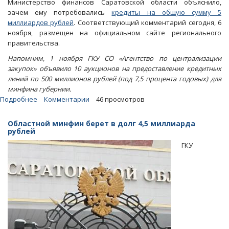
Министерство финансов Саратовской области объяснило,
зачем ему потребовались
кредиты на общую сумму 5
миллиардов рублей
. Соответствующий комментарий сегодня, 6
ноября, размещен на официальном сайте регионального
правительства.
Напомним, 1 ноября ГКУ СО «Агентство по централизации
закупок» объявило 10 аукционов на предоставление кредитных
линий по 500 миллионов рублей (под 7,5 процента годовых) для
минфина губернии.
Подробнее
о
Комментарии
46 просмотров
Минфин
области:
Областной минфин берет в долг 4,5 миллиарда
Миллиардные
рублей
займы
ГКУ
берутся
для
рефинансирования
кредитов