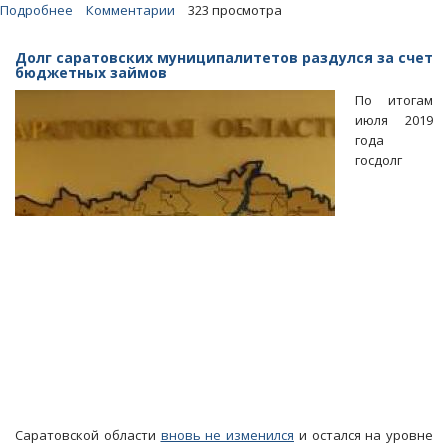
Подробнее
о
Комментарии
323 просмотра
Зампред
Ойкин:
Долг саратовских муниципалитетов раздулся за счет
Из-
бюджетных займов
за
По итогам
нацпроектов
июля 2019
долги
года
области
госдолг
перевалят
за
56
миллиардов
Саратовской области
вновь не изменился
и остался на уровне