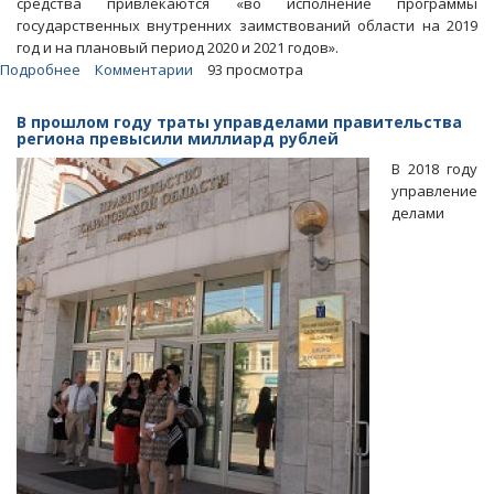
средства привлекаются «во исполнение программы
государственных внутренних заимствований области на 2019
год и на плановый период 2020 и 2021 годов».
Подробнее
о
Комментарии
93 просмотра
Область
берет
В прошлом году траты управделами правительства
у
региона превысили миллиард рублей
банков
В 2018 году
кредиты
управление
на
делами
4
миллиарда
рублей