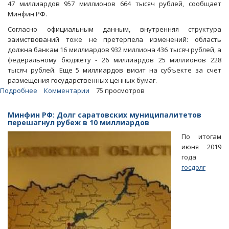
47 миллиардов 957 миллионов 664 тысяч рублей, сообщает
Минфин РФ.
Согласно официальным данным, внутренняя структура
заимствований тоже не претерпела изменений: область
должна банкам 16 миллиардов 932 миллиона 436 тысяч рублей, а
федеральному бюджету - 26 миллиардов 25 миллионов 228
тысяч рублей. Еще 5 миллиардов висит на субъекте за счет
размещения государственных ценных бумаг.
Подробнее
о
Комментарии
75 просмотров
Долг
саратовских
Минфин РФ: Долг саратовских муниципалитетов
муниципалитетов
перешагнул рубеж в 10 миллиардов
раздулся
По итогам
за
июня 2019
счет
года
бюджетных
госдолг
займов