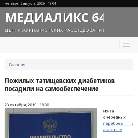
Перейти
четверг, 6 августа, 2026 - 18:04
к
МЕДИАЛИКС 64
основному
содержанию
ЦЕНТР ЖУРНАЛИСТСКИХ РАССЛЕДОВАНИЙ
Toggl
naviga
Вы
Главная
здесь
Пожилых татищевских диабетиков
посадили на самообеспечение
23 октября, 2019 - 18:00
Из-за
очередных
перебоев с
льготным