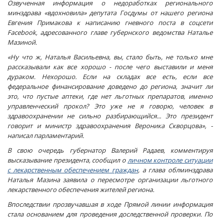
Озвученная информация о недоработках регионального
минздрава «вдохновила» депутата Госдумы от нашего региона
Евгения Примакова к написанию гневного поста в соцсети
Facebook, адресованного главе губернского ведомства Наталье
Мазиной.
«Ну что ж, Наталья Васильевна, вы, стало быть, не только мне
рассказывали как все хорошо - после чего выставили и меня
дураком. Нехорошо. Если на складах все есть, если все
федеральное финансирование доведено до региона, значит ли
это, что пустые аптеки, где нет льготных препаратов, именно
управленческий прокол? Это уже не я говорю, человек в
здравоохранении не сильно разбирающийся... Это президент
говорит и министр здравоохранения Вероника Скворцова», -
написал парламентарий.
В свою очередь губернатор Валерий Радаев, комментируя
высказывание президента, сообщил о
личном контроле ситуации
с лекарственным обеспечением граждан
, а глава облминздрава
Наталья Мазина заявила о пересмотре организации льготного
лекарственного обеспечения жителей региона.
Впоследствии прозвучавшая в ходе Прямой линии информация
стала основанием для проведения доследственной проверки. По