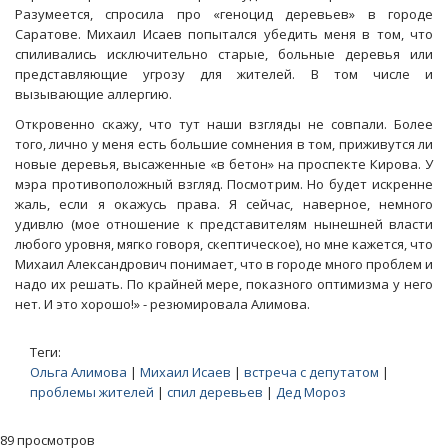
Разумеется, спросила про «геноцид деревьев» в городе
Саратове. Михаил Исаев попытался убедить меня в том, что
спиливались исключительно старые, больные деревья или
представляющие угрозу для жителей. В том числе и
вызывающие аллергию.
Откровенно скажу, что тут наши взгляды не совпали. Более
того, лично у меня есть большие сомнения в том, приживутся ли
новые деревья, высаженные «в бетон» на проспекте Кирова. У
мэра противоположный взгляд. Посмотрим. Но будет искренне
жаль, если я окажусь права. Я сейчас, наверное, немного
удивлю (мое отношение к представителям нынешней власти
любого уровня, мягко говоря, скептическое), но мне кажется, что
Михаил Александрович понимает, что в городе много проблем и
надо их решать. По крайней мере, показного оптимизма у него
нет. И это хорошо!» - резюмировала Алимова.
Теги:
Ольга Алимова
|
Михаил Исаев
|
встреча с депутатом
|
проблемы жителей
|
спил деревьев
|
Дед Мороз
89 просмотров