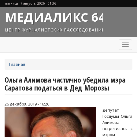
Перейти
пятница, 7 августа, 2026 - 01:36
к
МЕДИАЛИКС 64
основному
содержанию
ЦЕНТР ЖУРНАЛИСТСКИХ РАССЛЕДОВАНИЙ
Toggl
naviga
Вы
Главная
здесь
Ольга Алимова частично убедила мэра
Саратова податься в Дед Морозы
26 декабря, 2019 - 16:26
Депутат
Госдумы Ольга
Алимова
встретилась с
мэром