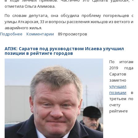
в ходе личных приемов. Частично это сделать удалось», -
отметила Ольга Алимова.
По словам депутата, она обсудила проблему погорельцев с
улицы Аткарская, 33 и вопросы расселения жильцов из ветхого и
аварийного жилья.
Подробнее
о
Комментарии
89 просмотров
Ольга
Алимова
АПЭК: Саратов под руководством Исаева улучшил
частично
позиции в рейтинге городов
убедила
По итогам
мэра
2019 года
Саратова
Саратов
податься
заметно
в
улучшил
Дед
позиции
в
Морозы
третьем по
счету
рейтинге