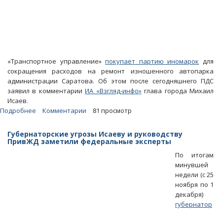
«Транспортное управление»
покупает партию иномарок
для
сокращения расходов на ремонт изношенного автопарка
администрации Саратова. Об этом после сегодняшнего ПДС
заявил в комментарии
ИА «Взгляд-инфо»
глава города Михаил
Исаев.
Подробнее
о
Комментарии
81 просмотр
Мэрия
потратит
Губернаторские угрозы Исаеву и руководству
миллионы
ПривЖД заметили федеральные эксперты
рублей
По итогам
на
минувшей
иномарки
недели (с 25
из
ноября по 1
соображений
декабря)
экономии
губернатор