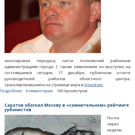
вписывается»
анонсировал передачу части полномочий районным
администрациям города. С таким заявлением он выступил на
состоявшемся сегодня, 17 декабря, публичном отчете
руководителей районов областного центра,
транслировавшемся на странице мэра в
Instagram
.
Подробнее
о
Комментарии
160 просмотров
Глава
Саратова
Саратов обогнал Москву в «сомнительном» рейтинге
Михаил
урбанистов
Исаев
Почти
расстается
через
с
неделю
частью