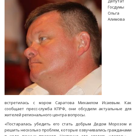
Депутат
капремонта
Госдумы
в
Ольга
Саратове
Алимова
не
выполнена
даже
на
10
процентов
встретилась с мэром Саратова Михаилом Исаевым. Как
сообщает пресс-служба КПРФ, они обсудили актуальные для
жителей регионального центра вопросы.
«Постаралась убедить его стать добрым Дедом Морозом и
решить несколько проблем, которые озвучивались гражданами