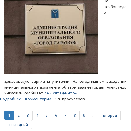
на
федеральные
ноябрьскую
эксперты
и
декабрьскую зарплаты учителям. На сегодняшнем заседании
муниципального парламента об этом заявил гордеп Александр
Янклович, сообщает
ИА «Взгляд-инфо»
.
Подробнее
о
Комментарии
176 просмотров
В
Саратове
1
2
3
4
5
6
7
8
9
…
вперёд
объявили
о
последний
нехватке