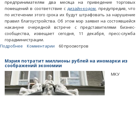
предпринимателям два месяца на приведение торговых
помещений в соответствие с
дизайн-кодом
, предупредив, что
по истечении этого срока их будут штрафовать за нарушение
правил благоустройства. Об этом мэр заявил на состоявшейся
накануне очередной встрече с представителями бизнес-
сообщества, извещает сегодня, 11 декабря, пресс-служба
горадминистрации.
Подробнее
о
Комментарии
60 просмотров
Через
два
Мэрия потратит миллионы рублей на иномарки из
месяца
соображений экономии
в
МКУ
Саратове
бизнес
начнут
штрафовать
за
неправильные
вывески