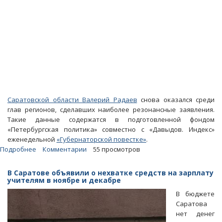
Саратовской области Валерий Радаев
снова оказался среди
глав регионов, сделавших наиболее резонансные заявления.
Такие данные содержатся в подготовленной фондом
«Петербургская политика» совместно с «Давыдов. Индекс»
еженедельной
«Губернаторской повестке»
.
Подробнее
о
Комментарии
55 просмотров
Губернаторские
угрозы
В Саратове объявили о нехватке средств на зарплату
Исаеву
учителям в ноябре и декабре
и
В бюджете
руководству
Саратова
ПривЖД
нет денег
заметили