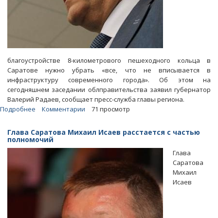
благоустройстве 8-километрового пешеходного кольца в
Саратове нужно убрать «все, что не вписывается в
инфраструктуру современного города». Об этом на
сегодняшнем заседании облправительства заявил губернатор
Валерий Радаев, сообщает пресс-служба главы региона.
Подробнее
о
Комментарии
71 просмотр
Радает
требует
Глава Саратова Михаил Исаев расстается с частью
убрать
полномочий
с
Глава
пешеходки
Саратова
в
Михаил
центре
Исаев
Саратова
«все,
что
не