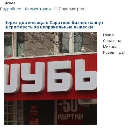
Исаев.
Подробнее
о
Комментарии
117 просмотров
Саратов
обогнал
Через два месяца в Саратове бизнес начнут
Москву
штрафовать за неправильные вывески
в
Глава
«сомнительном»
Саратова
рейтинге
Михаил
урбанистов
Исаев дал