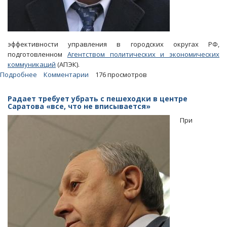
эффективности управления в городских округах РФ,
подготовленном
Агентством политических и экономических
коммуникаций
(АПЭК).
Подробнее
о
Комментарии
176 просмотров
АПЭК:
Саратов
Радает требует убрать с пешеходки в центре
под
Саратова «все, что не вписывается»
руководством
При
Исаева
улучшил
позиции
в
рейтинге
городов