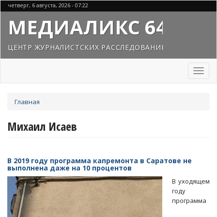
Перейти
четверг, 6 августа, 2026 - 07:22
к
МЕДИАЛИКС 64
основному
содержанию
ЦЕНТР ЖУРНАЛИСТСКИХ РАССЛЕДОВАНИЙ
Toggl
naviga
Вы
Главная
здесь
Михаил Исаев
В 2019 году программа капремонта в Саратове не
выполнена даже на 10 процентов
В уходящем
году
программа