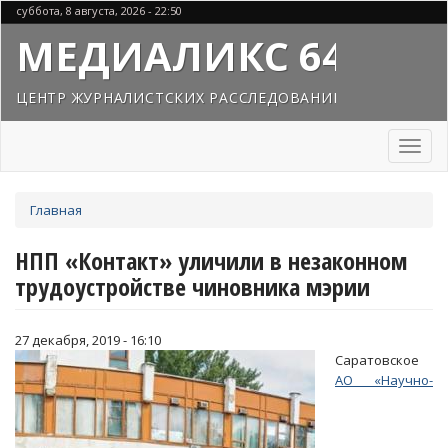
Перейти
суббота, 8 августа, 2026 - 22:50
к
МЕДИАЛИКС 64
основному
содержанию
ЦЕНТР ЖУРНАЛИСТСКИХ РАССЛЕДОВАНИЙ
Toggl
naviga
Вы
Главная
здесь
НПП «Контакт» уличили в незаконном
трудоустройстве чиновника мэрии
27 декабря, 2019 - 16:10
Саратовское
АО «Научно-