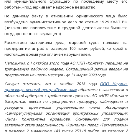
или муниципального служащего по последнему месту его
работы», - подчеркивает надзорное ведомство.
По данному факту в отношении юридического лица было
возбуждено административное дело по статье 19.29 КоАП РФ
(незаконное привлечение к трудовой деятельности бывшего
государственного служащего).
Рассмотрев материалы дела, мировой судья наложил на
предприятие штраф в размере 100 тысяч рублей, который в
настоящее время уже оплачен нарушителем.
Напомним, с 1 октября этого года АО НПП «Контакт» перешло на
трехдневную рабочую неделю. Сокращенный режим введен на
предприятии на шесть месяцев - до 31 марта 2020 года.
Следует отметить, что в ноябре 2018 года
ООО Научно-
производственный центр «Техметалл»
обратился с заявлением в
областной арбитраж с требованием признать АО «НПП «Контакт»
банкротом, ввести на предприятии процедуру наблюдения и
утвердить временным управляющим члена Ассоциации
«Саморегулируемая организация арбитражных управляющих
«Лига» Константина Кровякова. Основанием для подачи
заявления стала задолженность «Контакта» перед «Техметаллом»
в размере 2 миллионов 143 тысяч 253,18 рубля, из которых 2