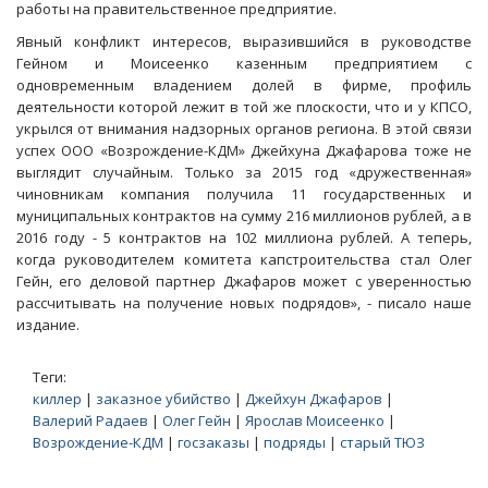
работы на правительственное предприятие.
Явный конфликт интересов, выразившийся в руководстве
Гейном и Моисеенко казенным предприятием с
одновременным владением долей в фирме, профиль
деятельности которой лежит в той же плоскости, что и у КПСО,
укрылся от внимания надзорных органов региона. В этой связи
успех ООО «Возрождение-КДМ» Джейхуна Джафарова тоже не
выглядит случайным. Только за 2015 год «дружественная»
чиновникам компания получила 11 государственных и
муниципальных контрактов на сумму 216 миллионов рублей, а в
2016 году - 5 контрактов на 102 миллиона рублей. А теперь,
когда руководителем комитета капстроительства стал Олег
Гейн, его деловой партнер Джафаров может с уверенностью
рассчитывать на получение новых подрядов», - писало наше
издание.
Теги:
киллер
|
заказное убийство
|
Джейхун Джафаров
|
Валерий Радаев
|
Олег Гейн
|
Ярослав Моисеенко
|
Возрождение-КДМ
|
госзаказы
|
подряды
|
старый ТЮЗ