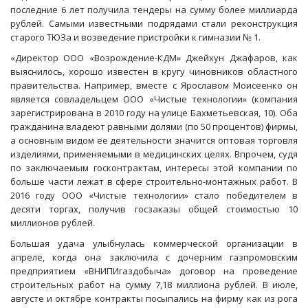
последние 6 лет получила тендеры на сумму более миллиарда
рублей. Самыми известными подрядами стали реконструкция
старого ТЮЗа и возведение пристройки к гимназии № 1.
«Директор ООО «Возрождение-КДМ» Джейхун Джафаров, как
выяснилось, хорошо известен в кругу чиновников областного
правительства. Например, вместе с Ярославом Моисеенко он
является совладельцем ООО «Чистые технологии» (компания
зарегистрирована в 2010 году на улице Бахметьевская, 10). Оба
гражданина владеют равными долями (по 50 процентов) фирмы,
а основным видом ее деятельности значится оптовая торговля
изделиями, применяемыми в медицинских целях. Впрочем, судя
по заключаемым госконтрактам, интересы этой компании по
больше части лежат в сфере строительно-монтажных работ. В
2016 году ООО «Чистые технологии» стало победителем в
десяти торгах, получив госзаказы общей стоимостью 10
миллионов рублей.
Большая удача улыбнулась коммерческой организации в
апреле, когда она заключила с дочерним газпромовским
предприятием «ВНИПИгаздобыча» договор на проведение
строительных работ на сумму 7,18 миллиона рублей. В июле,
августе и октябре контракты посыпались на фирму как из рога