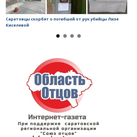
Саратовцы скорбят о погибшей от рук убийцы Лизе
Ми
Киселевой
за