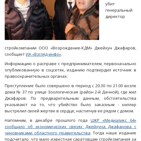
убит
генеральный
директор
стройкомпании ООО «Возрождение-КДМ» Джейхун Джафаров,
сообщает
ИА «Взгляд-инфо»
.
Информацию о расправе с предпринимателем, первоначально
опубликованную в соцсетях, изданию подтвердил источник в
правоохранительных органах.
Преступление было совершено в период с 20.30 по 21.00 возле
дома № 37 по улице Зоологическая (район 2-й Дачной), где жил
Джафаров. По предварительным данным, обстоятельства
указывают на то, что убийство было заказным - киллер
выстрелил своей жертве в сердце, настигнув ее рядом с домом.
Напомним, в декабре прошлого года
ЦЖР «Медиаликс 64»
сообщало об экономических связях Джейхуна Джафарова с
чиновниками областного правительства
. Тогда наше издание
подсчитало, что мало известная саратовцам стройкомпания за