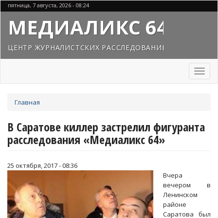
Перейти
пятница, 7 августа, 2026 - 08:24
к
МЕДИАЛИКС 64
основному
содержанию
ЦЕНТР ЖУРНАЛИСТСКИХ РАССЛЕДОВАНИЙ
Toggl
naviga
Вы
Главная
здесь
В Саратове киллер застрелил фигуранта
расследования «Медиаликс 64»
25 октября, 2017 - 08:36
Вчера
вечером в
Ленинском
районе
Саратова был