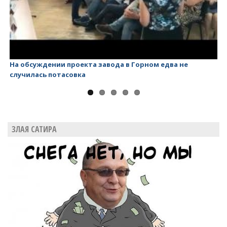
На обсуждении проекта завода в Горном едва не
Ва
случилась потасовка
ЗЛАЯ САТИРА