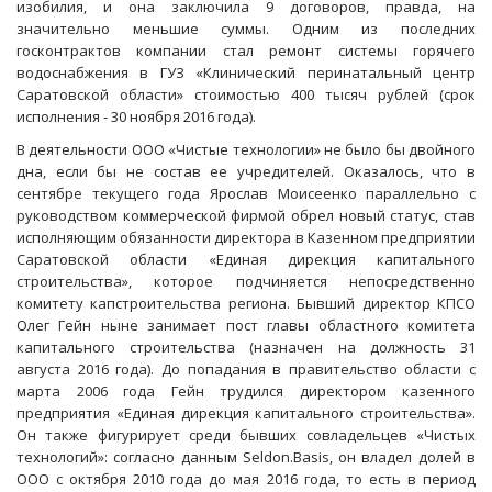
изобилия, и она заключила 9 договоров, правда, на
значительно меньшие суммы. Одним из последних
госконтрактов компании стал ремонт системы горячего
водоснабжения в ГУЗ «Клинический перинатальный центр
Саратовской области» стоимостью 400 тысяч рублей (срок
исполнения - 30 ноября 2016 года).
В деятельности ООО «Чистые технологии» не было бы двойного
дна, если бы не состав ее учредителей. Оказалось, что в
сентябре текущего года Ярослав Моисеенко параллельно с
руководством коммерческой фирмой обрел новый статус, став
исполняющим обязанности директора в Казенном предприятии
Саратовской области «Единая дирекция капитального
строительства», которое подчиняется непосредственно
комитету капстроительства региона. Бывший директор КПСО
Олег Гейн ныне занимает пост главы областного комитета
капитального строительства (назначен на должность 31
августа 2016 года). До попадания в правительство области с
марта 2006 года Гейн трудился директором казенного
предприятия «Единая дирекция капитального строительства».
Он также фигурирует среди бывших совладельцев «Чистых
технологий»: согласно данным Seldon.Basis, он владел долей в
ООО с октября 2010 года до мая 2016 года, то есть в период