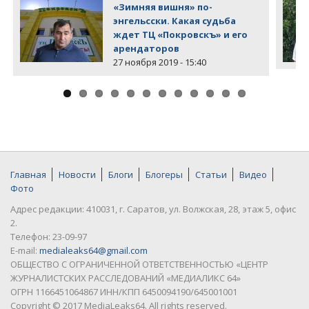
«Зимняя вишня» по-
энгельсски. Какая судьба
ждет ТЦ «Покровскъ» и его
арендаторов
27 ноября 2019 - 15:40
Главная
Новости
Блоги
Блогеры
Статьи
Видео
Фото
Адрес редакции: 410031, г. Саратов, ул. Волжская, 28, этаж 5, офис
2.
Телефон: 23-09-97
E-mail:
medialeaks64@gmail.com
ОБЩЕСТВО С ОГРАНИЧЕННОЙ ОТВЕТСТВЕННОСТЬЮ «ЦЕНТР
ЖУРНАЛИСТСКИХ РАССЛЕДОВАНИЙ «МЕДИАЛИКС 64»
ОГРН 1166451064867 ИНН/КПП 6450094190/645001001
Copyright © 2017 MediaLeaks64. All rights reserved.