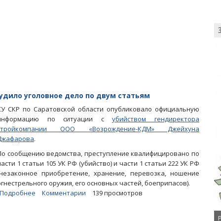
Джафарова.
Следствие
прорабатывает
версию
с
«обналичкой»
удило уголовное дело по двум статьям
СУ СКР по Саратовской области опубликовало официальную
информацию по ситуации с
убийством гендиректора
стройкомпании ООО «Возрождение-КДМ» Джейхуна
Джафарова
.
По сообщению ведомства, преступление квалифицировано по
части 1 статьи 105 УК РФ (убийство) и части 1 статьи 222 УК РФ
(незаконное приобретение, хранение, перевозка, ношение
огнестрельного оружия, его основных частей, боеприпасов).
Подробнее
о
Комментарии
139 просмотров
Убийство
Джейхуна