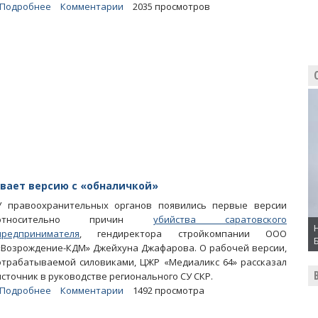
Подробнее
о
Комментарии
2035 просмотров
Источник:
Убийство
Джафарова
грозит
неприятностями
Валерию
Радаеву
вает версию с «обналичкой»
У правоохранительных органов появились первые версии
относительно причин
убийства саратовского
предпринимателя
, гендиректора стройкомпании ООО
«Возрождение-КДМ» Джейхуна Джафарова. О рабочей версии,
отрабатываемой силовиками, ЦЖР «Медиаликс 64» рассказал
источник в руководстве регионального СУ СКР.
Подробнее
о
Комментарии
1492 просмотра
Убийство