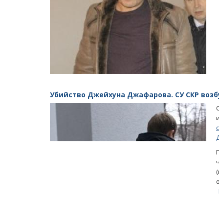
Убийство Джейхуна Джафарова. СУ СКР возб