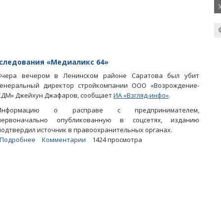
Джафарова.
СУ
СКР
возбудило
уголовное
дело
по
сследования «Медиаликс 64»
двум
Вчера вечером в Ленинском районе Саратова был убит
статьям
генеральный директор стройкомпании ООО «Возрождение-
КДМ» Джейхун Джафаров, сообщает
ИА «Взгляд-инфо»
.
Информацию о расправе с предпринимателем,
первоначально опубликованную в соцсетях, изданию
подтвердил источник в правоохранительных органах.
Подробнее
о
Комментарии
1424 просмотра
В
Саратове
киллер
застрелил
фигуранта
расследования
«Медиаликс
64»