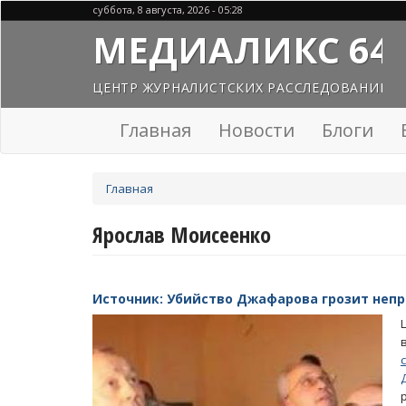
Перейти
суббота, 8 августа, 2026 - 05:28
к
МЕДИАЛИКС 64
основному
содержанию
ЦЕНТР ЖУРНАЛИСТСКИХ РАССЛЕДОВАНИЙ
Главная
Новости
Блоги
Вы
Главная
здесь
Ярослав Моисеенко
Источник: Убийство Джафарова грозит неп