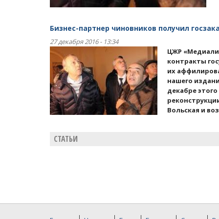
Бизнес-партнер чиновников получил госзак
27 декабря 2016 - 13:34
ЦЖР «Медиалик
контракты гос
их аффилиров
нашего издан
декабре этого
реконструкции
Вольская и во
СТАТЬИ