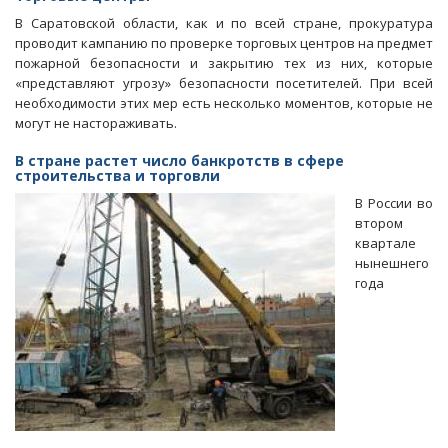
от
В Саратовской области, как и по всей стране, прокуратура
закрытия
проводит кампанию по проверке торговых центров на предмет
торговых
пожарной безопасности и закрытию тех из них, которые
центров
«представляют угрозу» безопасности посетителей. При всей
в
необходимости этих мер есть несколько моментов, которые не
регионах
могут не настораживать.
В стране растет число банкротств в сфере
строительства и торговли
В России во
втором
квартале
нынешнего
года