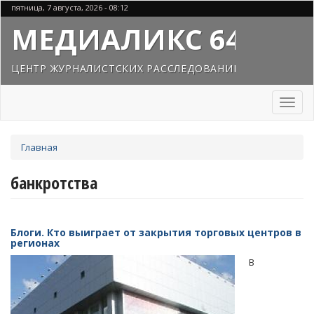
Перейти
пятница, 7 августа, 2026 - 08:12
к
МЕДИАЛИКС 64
основному
содержанию
ЦЕНТР ЖУРНАЛИСТСКИХ РАССЛЕДОВАНИЙ
Toggl
naviga
Вы
Главная
здесь
банкротства
Блоги. Кто выиграет от закрытия торговых центров в
регионах
В