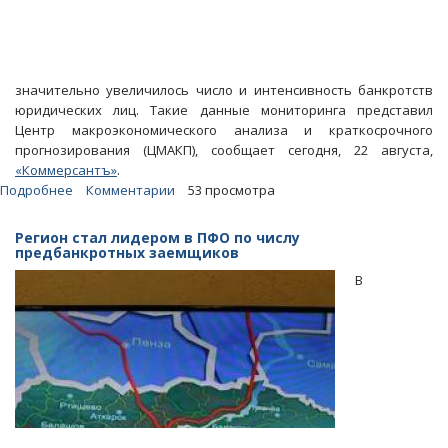
значительно увеличилось число и интенсивность банкротств
юридических лиц. Такие данные мониторинга представил
Центр макроэкономического анализа и краткосрочного
прогнозирования (ЦМАКП), сообщает сегодня, 22 августа,
«Коммерсантъ»
.
Подробнее
о
Комментарии
53 просмотра
В
стране
Регион стал лидером в ПФО по числу
растет
предбанкротных заемщиков
число
В
банкротств
в
сфере
строительства
и
торговли