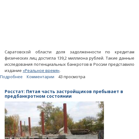
Саратовской области доля задолженности по кредитам
физических лиц достигла 139,2 миллиона рублей. Такие данные
исследования потенциальных банкротов в России представило
издание
«Реальное время»
.
Подробнее
о
Комментарии
43 просмотра
Регион
стал
Росстат: Пятая часть застройщиков пребывает в
лидером
предбанкротном состоянии
в
ПФО
по
числу
предбанкротных
заемщиков