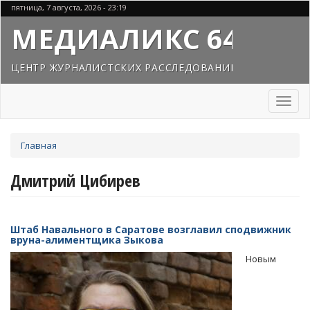
Перейти
пятница, 7 августа, 2026 - 23:19
к
МЕДИАЛИКС 64
основному
содержанию
ЦЕНТР ЖУРНАЛИСТСКИХ РАССЛЕДОВАНИЙ
Toggl
naviga
Вы
Главная
здесь
Дмитрий Цибирев
Штаб Навального в Саратове возглавил сподвижник
вруна-алиментщика Зыкова
Новым